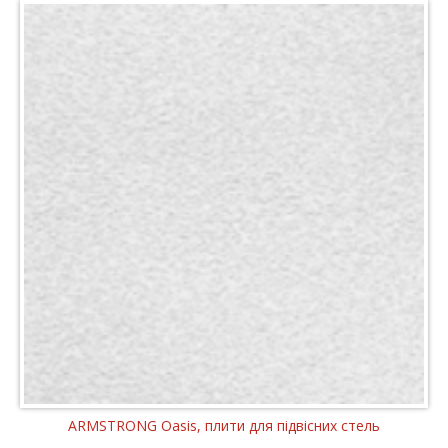
ARMSTRONG Oasis, плити для підвісних стель