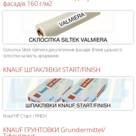
фасадів 160 г/м2
Склосітка Siltek Valmiera для утеплення фасадів. Вплив щільності
склосітки на якість армування.
KNAUF ШПАКЛІВКИ START/FINISH
Knauf HP Старт / FINISH
KNAUF ГРУНТОВКИ Grundiermittel/
Тіфенгрунт