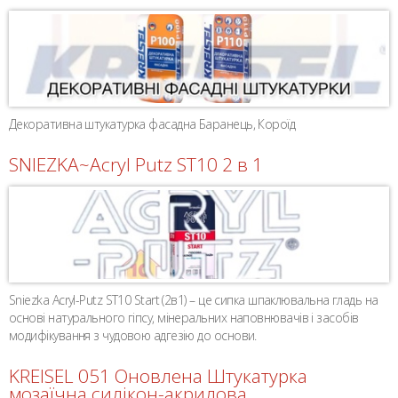
Декоративна штукатурка фасадна Баранець, Короїд
SNIEZKA~Acryl Putz ST10 2 в 1
Sniezka Acryl-Putz ST10 Start (2в1) – це сипка шпаклювальна гладь на
основі натурального гіпсу, мінеральних наповнювачів і засобів
модифікування з чудовою адгезію до основи.
KREISEL 051 Оновлена Штукатурка
мозаїчна силікон-акрилова