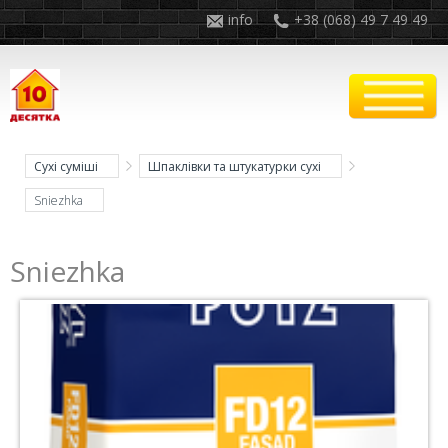
info
+38 (068) 49 7 49 49
Сухі суміші
Шпаклівки та штукатурки сухі
Sniezhka
Sniezhka