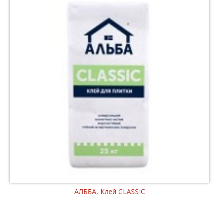
АЛББА, Клей CLASSIC