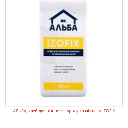
АЛЬБА, клей для пінополістиролу та мін.вати IZOFIX