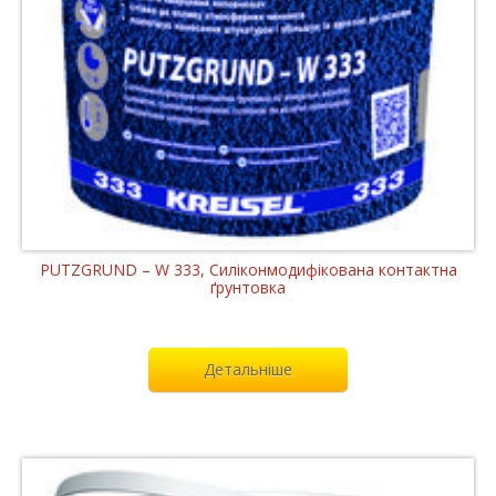
PUTZGRUND – W 333, Cиліконмодифікована контактна
ґрунтовка
Детальніше