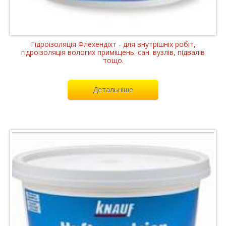
Гідроізоляція Флехендіхт - для внутрішніх робіт,
гідроізоляція вологих приміщень: сан. вузлів, підвалів
тощо.
Детальніше