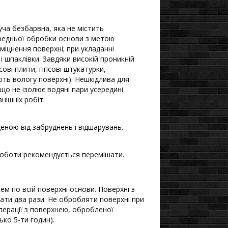
ча безбарвна, яка не містить
ередньої обробки основи з метою
міцнення поверхні; при укладанні
і шпаклівки. Завдяки високій проникній
сові плити, гіпсові штукатурки,
ають вологу поверхні). Нешкідлива для
що не ізолює водяні пари усередині
нішніх робіт.
ною від забруднень і відшарувань.
роботи рекомендується перемішати.
м по всій поверхні основи. Поверхні з
вати два рази. Не обробляти поверхні при
операції з поверхнею, обробленої
ько 5-ти годин).