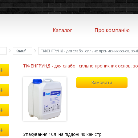
Каталог
Про компанію
и
Knauf
ТІФЕНГРУНД - для слабо і сильно проникних основ, зоні
ТІФЕНГРУНД - для слабо і сильно проникних основ, зон
+
Замовити
+
+
+
Упакування 10л на піддоні 40 каністр