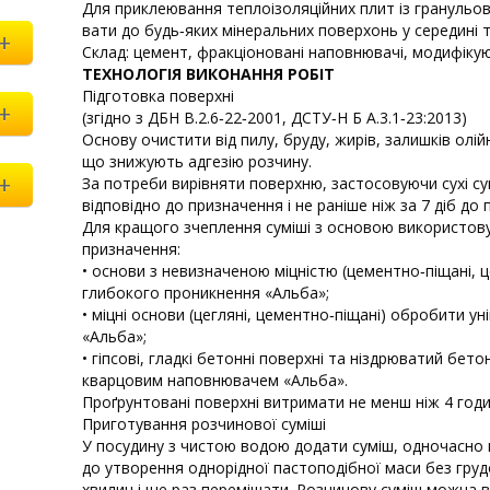
Для приклеювання теплоізоляційних плит із гранульов
вати до будь‑яких мінеральних поверхонь у середині т
+
Склад: цемент, фракціоновані наповнювачі, модифікую
ТЕХНОЛОГІЯ ВИКОНАННЯ РОБІТ
Підготовка поверхні
+
(згідно з ДБН В.2.6‑22‑2001, ДСТУ‑Н Б А.3.1‑23:2013)
Основу очистити від пилу, бруду, жирів, залишків олі
що знижують адгезію розчину.
+
За потреби вирівняти поверхню, застосовуючи сухі сум
відповідно до призначення і не раніше ніж за 7 діб д
Для кращого зчеплення суміші з основою використову
призначення:
• основи з невизначеною міцністю (цементно‑піщані,
глибокого проникнення «Альба»;
• міцні основи (цегляні, цементно‑піщані) обробити 
«Альба»;
• гіпсові, гладкі бетонні поверхні та ніздрюватий бе
кварцовим наповнювачем «Альба».
Проґрунтовані поверхні витримати не менш ніж 4 го
Приготування розчинової суміші
У посудину з чистою водою додати суміш, одночасно
до утворення однорідної пастоподібної маси без груд
хвилин і ще раз перемішати. Розчинову суміш можна 