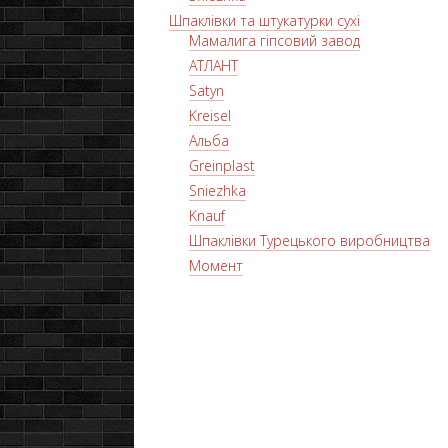
Шпаклівки та штукатурки сухі
Мамалига гіпсовий завод
АТЛАНТ
Satyn
Kreisel
Альба
Greinplast
Sniezhka
Knauf
Шпаклівки Турецького виробництва
Момент