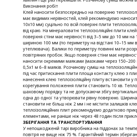
Виконання робіт
Клей наносити безпосередньо на поверхню теплоізоля
має видимих нерівностей, клей рекомендуємо наносит
10х10 мм) суцільно по всій поверхні плити теплоізоля
від краю. На мінераловатні теплоізоляційні плити клей
поверхня стіни має нерівності від 3–5 мм до 10 мм на
шириною 100 мм (по периметру на відстані 10–15 мм в
утеплювача). Валики по периметру повинні мати розр
повітряних пробок. Якщо поверхня стіни має нерівності
наносити окремими маяками (мазками через 150–200 
0,5х1 м 6–8 маяків. Розчинову суміш на теплоізоляційн
під час притискання плити площа контакту клею з пли
нанесення клею теплоізоляційну плиту встановити у 
корегування положення плити становить 10 хв. Тепло
шаховому порядку та не допускаючи збігу вертикальн
одна до одної та утворювати рівну поверхню. Ширина
становити не більш ніж 2 мм і не містити залишків кл
теплоізоляційних плит рекомендуємо додатково прикр
елементами, не раніше ніж через 48 годин після прик
ЗБЕРІГАННЯ ТА ТРАНСПОРТУВАННЯ
У непошкодженій тарі виробника на піддонах за темпе
повітря не вище ніж 75 %. Гарантійний термін зберіга