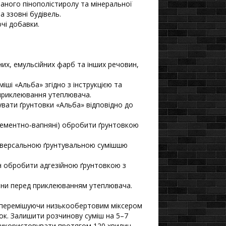
аного пінополістиролу та мінеральної
а ззовні будівель.
чі добавки.
йних, емульсійних фарб та інших речовин,
іші «Альба» згідно з інструкцією та
о приклеювання утеплювача.
вати ґрунтовки «Альба» відповідно до
 цементно‑вапняні) обробити ґрунтовкою
універсальною ґрунтувальною сумішшю
тон обробити адгезійною ґрунтовкою з
дини перед приклеюванням утеплювача.
 перемішуючи низькообертовим міксером
ок. Залишити розчинову суміш на 5–7
використовувати протягом 120 хвилин.