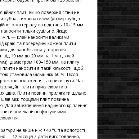
ційних плит. Якщо поверхня стіни не
и зубчастим шпателем (розмір зубців
ційного матеріалу на відстань 10–15 мм
 наносити тільки суцільно. Якщо
 1 м.п. — клей наносити валиками
ід краю та посередині кожної плити
иви для запобігання утворення
 від 10 мм до 20 мм на 1 м.п., клей
мм), діаметром 100–150 мм, на плиту
і плити наносити в такій кількості, щоб
тою становила більш ніж 60 %. Після
проектне положення та притиснути. Час
ізоляційні плити приклеювати в
их швів. Плити повинні прилягати щільно
 швів між торцями плит повинна
ею. Для забезпечення надійного кріплення
іпити їх механічно фіксуючими
леювання.
ратури не вище ніж +40 °С та вологості
ння — 12 місяців з дати виготовлення,