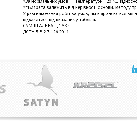
*За нормальних умов — температури +20 °С, відносної
**Витрата залежить від нерівності основи, методу п
У разі виконання робіт за умов, які відрізняються ві
відхилятися від вказаних у таблиці.
СУМІШ АЛЬБА Ц.1.ЗК5;
ДСТУ Б В.2.7‑126:2011;