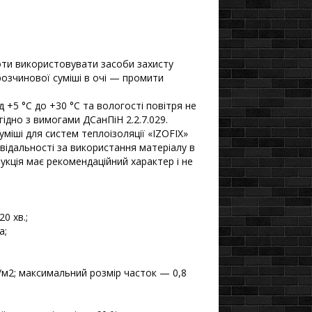
боти використовувати засоби захисту
 розчинової суміші в очі — промити
 +5 °С до +30 °С та вологості повітря не
гідно з вимогами ДСанПіН 2.2.7.029.
уміші для систем теплоізоляції «IZOFIX»
відальності за використання матеріалу в
трукція має рекомендаційний характер і не
0 хв.;
а;
г/м2; максимальний розмір часток — 0,8