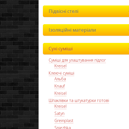
Підвісні стелі
Ізоляційні матеріали
Сухі суміші
Суміші для улаштування підлог
Kreisel
Клеючі суміші
Альба
Knauf
Kreisel
Шпаклівки та штукатурки готові
Kreisel
Satyn
Greinplast
Sniezhka