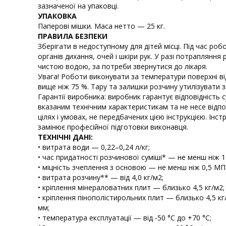
зазначеної на упаковці.
УПАКОВКА
Паперові мішки. Маса нетто — 25 кг.
ПРАВИЛА БЕЗПЕКИ
Зберігати в недоступному для дітей місці. Під час ро
органів дихання, очей і шкіри рук. У разі потрапляння
чистою водою, за потреби звернутися до лікаря.
Увага! Роботи виконувати за температури поверхні від
вище ніж 75 %. Тару та залишки розчину утилізувати з
Гарантії виробника: виробник гарантує відповідність с
вказаним технічним характеристикам та не несе відпо
цілях і умовах, не передбачених цією інструкцією. Інс
замінює професійної підготовки виконавця.
ТЕХНІЧНІ ДАНІ:
• витрата води — 0,22–0,24 л/кг;
• час придатності розчинової суміші* — не менш ніж 12
• міцність зчеплення з основою — не менш ніж 0,5 МП
• витрата розчину** — від 4,0 кг/м2;
• кріплення мінераловатних плит — близько 4,5 кг/м2;
• кріплення пінополістирольних плит — близько 4,5 к
мм;
• температура експлуатації — від ‑50 °С до +70 °С;