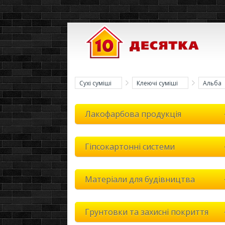
Сухі суміші
Клеючі суміші
Альба
Лакофарбова продукція
Гіпсокартонні системи
Матеріали для будівництва
Грунтовки та захисні покриття