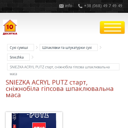
info
+38 (068) 49 7 49 49
Сухі суміші
Шпаклівки та штукатурки сухі
Sniezhka
SNIEZKA ACRYL PUTZ старт, сніжнобіла гіпсова шпаклювальна
маса
SNIEZKA ACRYL PUTZ старт,
сніжнобіла гіпсова шпаклювальна
маса