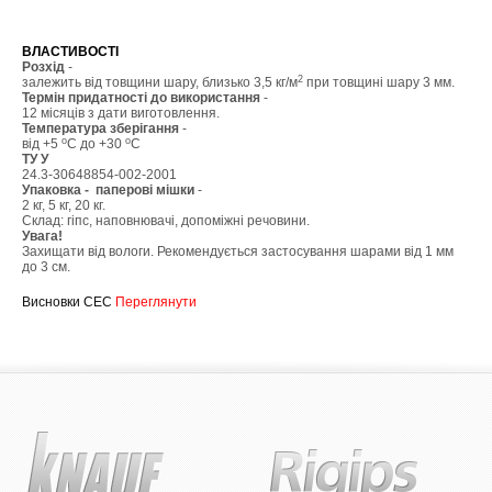
ВЛАСТИВОСТІ
Розхiд
-
2
залежить від товщини шару, близько 3,5 кг/м
при товщині шару 3 мм.
Термін придатності до використання
-
12 місяців з дати виготовлення.
Температура зберігання
-
o
o
від +5
С до +30
С
ТУ У
24.3-30648854-002-2001
Упаковка - паперові мішки
-
2 кг, 5 кг, 20 кг.
Склад: гіпс, наповнювачі, допоміжні речовини.
Увага!
Захищати від вологи. Рекомендується застосування шарами від 1 мм
до 3 см.
Висновки СЕС
Переглянути