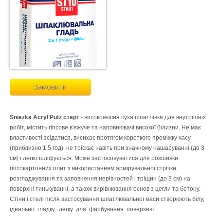
Замовити
Sniezka Acryl Putz старт
- високоякісна суха шпатлівка для внутрішніх
робіт, містить гіпсове в'яжуче та наповнювачі високої білизни. Не має
властивості зсідатися, висихає протягом короткого проміжку часу
(приблизно 1,5 год), не тріскає навіть при значному нашаруванні (до 3
см) і легко шліфується. Може застосовуватися для розшивки
гіпсокартонних плит з використанням армірувальної стрічки,
розгладжування та заповнення нерівностей і тріщин (до 3 см) на
поверхні тинькуванні, а також вирівнювання основ з цегли та бетону.
Стіни і стелі після застосування шпатлювальної маси створюють білу,
ідеально гладку, легку для фарбування поверхню.