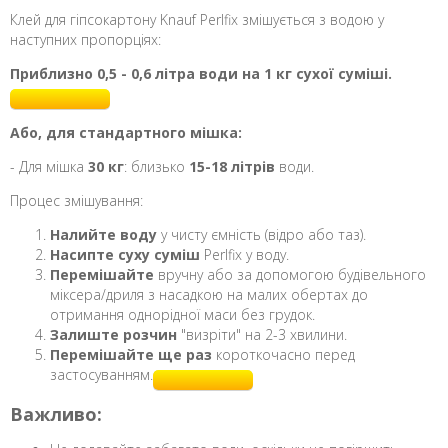
Клей для гіпсокартону Knauf Perlfix змішується з водою у
наступних пропорціях:
Приблизно 0,5 - 0,6 літра води на 1 кг сухої суміші.
Або, для стандартного мішка:
- Для мішка
30 кг
: близько
15-18 літрів
води.
Процес змішування:
Налийте воду
у чисту ємність (відро або таз).
Насипте суху суміш
Perlfix у воду.
Перемішайте
вручну або за допомогою будівельного
міксера/дриля з насадкою на малих обертах до
отримання однорідної маси без грудок.
Залиште розчин
"визріти" на 2-3 хвилини.
Перемішайте ще раз
короткочасно перед
застосуванням.
Важливо: