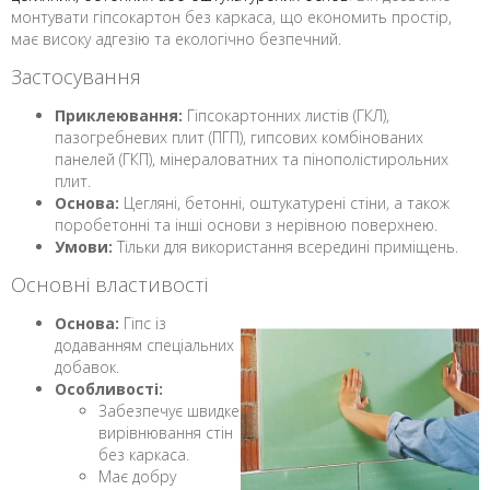
монтувати гіпсокартон без каркаса, що економить простір,
має високу адгезію та екологічно безпечний.
Застосування
Приклеювання:
Гіпсокартонних листів (ГКЛ),
пазогребневих плит (ПГП), гипсових комбінованих
панелей (ГКП), мінераловатних та пінополістирольних
плит.
Основа:
Цегляні, бетонні, оштукатурені стіни, а також
поробетонні та інші основи з нерівною поверхнею.
Умови:
Тільки для використання всередині приміщень.
Основні властивості
Основа:
Гіпс із
додаванням спеціальних
добавок.
Особливості:
Забезпечує швидке
вирівнювання стін
без каркаса.
Має добру