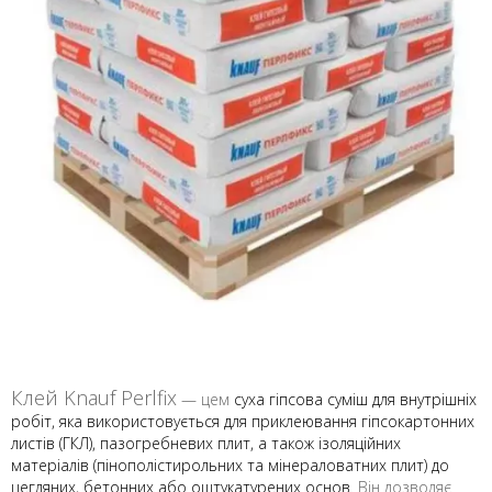
Клей Knauf Perlfix
—
цем
суха гіпсова суміш для внутрішніх
робіт, яка використовується для приклеювання гіпсокартонних
листів (ГКЛ), пазогребневих плит, а також ізоляційних
матеріалів (пінополістирольних та мінераловатних плит) до
цегляних, бетонних або оштукатурених основ
.
Він дозволяє