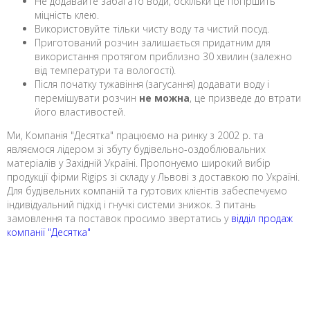
Не додавайте забагато води, оскільки це погіршить
міцність клею.
Використовуйте тільки чисту воду та чистий посуд.
Приготований розчин залишається придатним для
використання протягом приблизно 30 хвилин (залежно
від температури та вологості).
Після початку тужавіння (загусання) додавати воду і
перемішувати розчин
не можна
, це призведе до втрати
його властивостей.
Ми, Компанія "Десятка" працюємо на ринку з 2002 р. та
являємося лідером зі збуту будівельно-оздоблювальних
матеріалів у Західній Україні. Пропонуємо широкий вибір
продукції фірми Rigips зі складу у Львові з доставкою по Україні.
Для будівельних компаній та гуртових клієнтів забеспечуємо
індивідуальний підхід і гнучкі системи знижок. З питань
замовлення та поставок просимо звертатись у
відділ продаж
компанії "Десятка"
є монтувати гіпсокартон без каркаса, що економить простір,
має високу адгезію та екологічно безпечний.