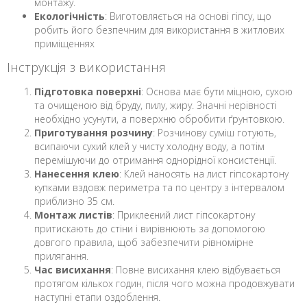
монтажу.
Екологічність
: Виготовляється на основі гіпсу, що
робить його безпечним для використання в житлових
приміщеннях
Інструкція з використання
Підготовка поверхні
: Основа має бути міцною, сухою
та очищеною від бруду, пилу, жиру. Значні нерівності
необхідно усунути, а поверхню обробити ґрунтовкою.
Приготування розчину
: Розчинову суміш готують,
всипаючи сухий клей у чисту холодну воду, а потім
перемішуючи до отримання однорідної консистенції.
Нанесення клею
: Клей наносять на лист гіпсокартону
купками вздовж периметра та по центру з інтервалом
приблизно 35 см.
Монтаж листів
: Приклеєний лист гіпсокартону
притискають до стіни і вирівнюють за допомогою
довгого правила, щоб забезпечити рівномірне
прилягання.
Час висихання
: Повне висихання клею відбувається
протягом кількох годин, після чого можна продовжувати
наступні етапи оздоблення.