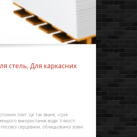
Для стель, Для каркасних
тонних плит. Це так зване, «сухе
йменшого використання води. У якості
 гіпсової серцевини, облицьованої зовні