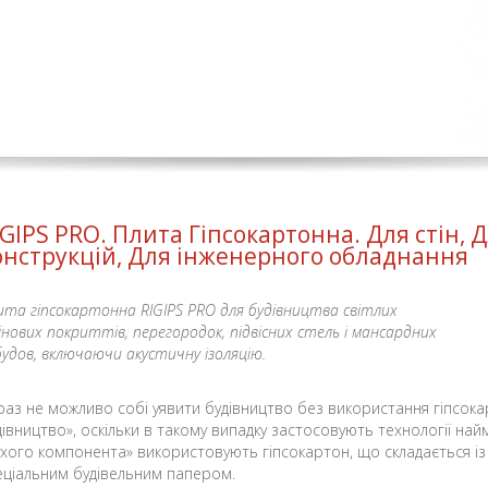
IGIPS PRO. Плита Гіпсокартонна. Для стін, 
онструкцій, Для інженерного обладнання
ита гіпсокартонна RIGIPS PRO для будівництва світлих
інових покриттів, перегородок, підвісних стель і мансардних
будов, включаючи акустичну ізоляцію.
раз не можливо собі уявити будівництво без використання гіпсокар
дівництво», оскільки в такому випадку застосовують технології на
ухого компонента» використовують гіпсокартон, що складається із
еціальним будівельним папером.