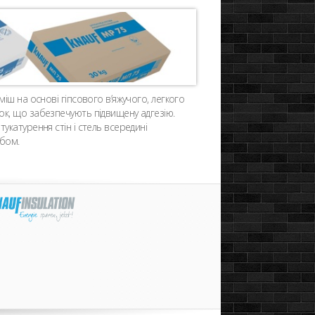
міш на основі гіпсового в’яжучого, легкого
к, що забезпечують підвищену адгезію.
укатурення стін і стель всередині
бом.