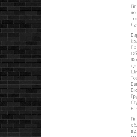
Гі
до
то
бу
Ви
Кр
Пр
Об
Фо
До
Ши
То
Ва
Ек
Гр
Ст
Ел
Гі
об
ві