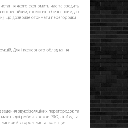
истання якого економить час та зводить
а вогнестійким, екологічно безпечним, до
тей), що дозволяє отримати перегородки
струкцій, Для інженерного обладнання
 зведення звукоізоляціних перегородок та
 мають дві робочі кромки PRO, лінійку, та
на лицьовій стороні листа полегшує