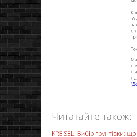
мо
Ко
з'
за
оп
тр
То
Ми
оз
Ль
пі
"Д
Читатайте також:
KREISEL. Вибір ґрунтівки: щ