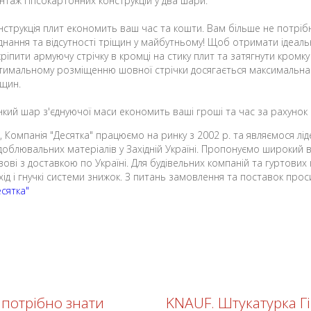
нтаж гіпсокартонних конструкцій у два шари.
нструкція плит економить ваш час та кошти. Вам більше не потріб
єднання та відсутності тріщин у майбутньому! Щоб отримати ідеальн
кріпити армуючу стрічку в кромці на стику плит та затягнути кромк
тимальному розміщенню шовної стрічки досягається максимальна м
іщин.
нкий шар з'єднуючої маси економить ваші гроші та час за рахунок
, Компанія "Десятка" працюємо на ринку з 2002 р. та являємося лід
доблювальних матеріалів у Західній Україні. Пропонуємо широкий виб
вові з доставкою по Україні. Для будівельних компаній та гуртових 
дхід і гнучкі системи знижок. З питань замовлення та поставок пр
есятка"
о потрібно знати
KNAUF. Штукатурка 