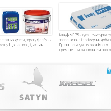
Кнауф MP 75 – суха штукатурна су
достатньо купити дорогу фарбу чи
заповнювача і полімерних добаво
аменту! Що насправді дає нам
Призначена для високоякісного шт
приміщень механізованим спосо