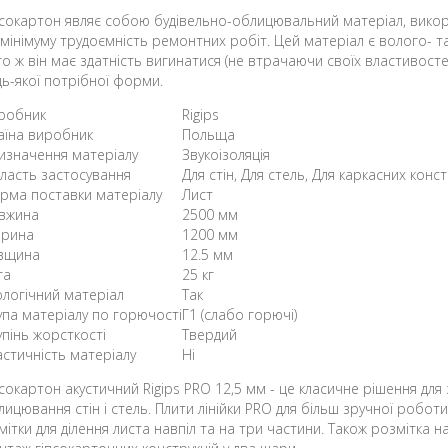
псокартон являє собою будівельно-облицювальний матеріал, викор
 мінімуму трудоємність ремонтних робіт. Цей матеріал є волого- т
го ж він має здатність вигинатися (не втрачаючи своїх властивос
дь-якої потрібної форми.
робник
Rigips
аїна виробник
Польща
изначення матеріалу
Звукоізоляція
ласть застосування
Для стін, Для стель, Для каркасних кон
рма поставки матеріалу
Лист
вжина
2500 мм
рина
1200 мм
вщина
12.5 мм
га
25 кг
ологічний матеріал
Так
упа матеріалу по горючості
Г1 (слабо горючі)
упінь жорсткості
Твердий
астичність матеріалу
Ні
псокартон акустичний Rigips PRO 12,5 мм - це класичне рішення для
лицювання стін і стель. Плити лінійки PRO для більш зручної роботи
дмітки для ділення листа навпіл та на три частини. Також розмітка 