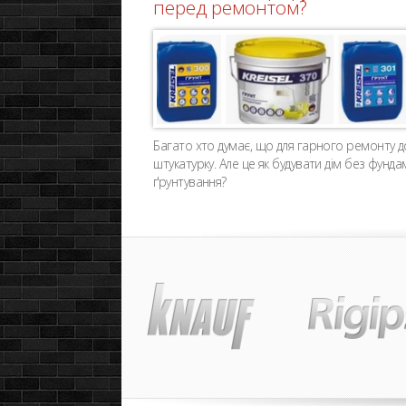
перед ремонтом?
Багато хто думає, що для гарного ремонту 
штукатурку. Але це як будувати дім без фунд
ґрунтування?