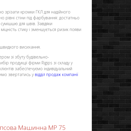
но зрізати кромки ГКЛ для надійного
о рівні стіни під фарбування: достатньо
у сумішшю для швів. Завдяки
іцність стику і зменшується ризик появи
 швидкого висихання.
ером зі збуту будівельно-
ір продукції фірми Rigips зі складу у
клієнтів забеспечуємо індивідуальний
осимо звертатись у
відділ продаж компанії
Гіпсова Машинна MP 75