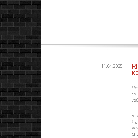
R
11.04.2025
к
Пл
ст
за
За
бу
«с
сп