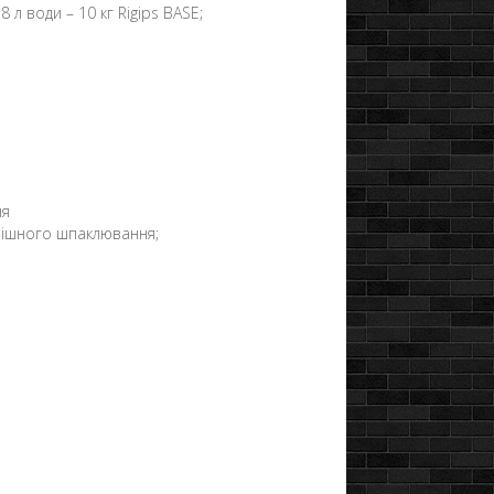
 л води – 10 кг Rigips BASE;
ня
нішного шпаклювання;