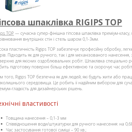
іпсова шпаклівка RIGIPS TOP
gips TOP
— сучасна супер-фінішна гіпсова шпаклівка преміум-класу
рівнювання внутрішніх стін і стель шаром 0,1-3мм.
сока пластичність Rigips TOP забезпечує професійну обробку, лег
рів. Підходить як для ручного, так і для механізованого нанесення,
верхню для якісних оздоблювальних робіт. Шпаклівка спеціально 
бить підготовку поверхні більш ефективною та скорочує час робі
ім того, Rigips TOP безпечна як для людей, які будуть жити або пра
вколишнього середовища. Це робить її надійним вибором для сучас
еміум-гладкість для дизайнерських рішень.
ехнічні властивості
Товщина нанесення – 0,1-3 мм
Співвідношення води/штукатурки для ручного нанесення: на 0,68-
Час застосування готової суміші – 90 хв.;