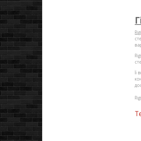
Г
Ri
ст
ва
Ri
ст
Її
ко
до
Ri
Т