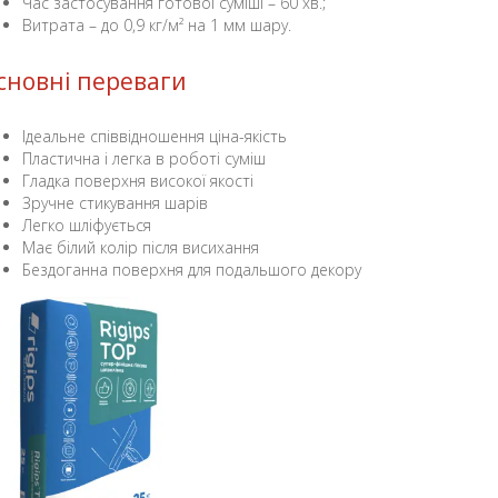
Час застосування готової суміші – 60 хв.;
Витрата – до 0,9 кг/м² на 1 мм шару.
сновні переваги
Ідеальне співвідношення ціна-якість
Пластична і легка в роботі суміш
Гладка поверхня високої якості
Зручне стикування шарів
Легко шліфується
Має білий колір після висихання
Бездоганна поверхня для подальшого декору