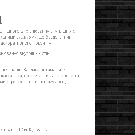
H
фінішного вирівнювання внутрішніх стін і
альними зусиллями. Це бездоганний
 декоративного покриття.
нювання внутрішніх стін і
дення шарів. Завдяки оптимальній
а шліфується, скорочуючи час роботи та
ли спробуєте на власному досвіді.
води – 10 кг Rigips FINISH;