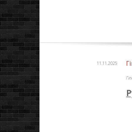
Г
11.11.2025
Гіп
Р