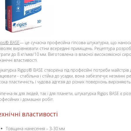
gips® BASE
— це сучасна професійна гіпсова штукатурка, що нано
зволяє вирівнювати стіни всередині приміщень. Рецептура розроб
трати до 8 кг/мкв/10 мм. Виготовлена із власної високоякісної сир
ханічні властивості.
укатурка Rigips® BASE створена під професійні потреби майстрів 
ацювати - стабільна і стійка до усадки, вона забезпечує незмінні р
сока пластичність і чудова адгезія до різних поверхонь вирізняють ї
зпечна як для людей, так і для планети, штукатурка Rigips BASE є 
офесійних і домашніх робіт.
ехнічні властивості
Товщина нанесення – 3-30 мм