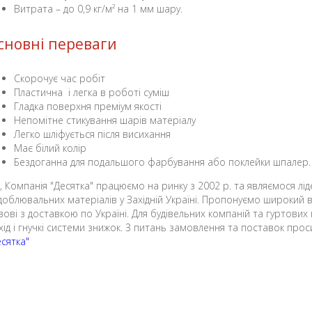
Витрата – до 0,9 кг/м² на 1 мм шару.
сновні переваги
Скорочує час робіт
Пластична і легка в роботі суміш
Гладка поверхня преміум якості
Непомітне стикування шарів матеріалу
Легко шліфується після висихання
Має білий колір
Бездоганна для подальшого фарбування або поклейки шпалер.
, Компанія "Десятка" працюємо на ринку з 2002 р. та являємося лід
доблювальних матеріалів у Західній Україні. Пропонуємо широкий виб
вові з доставкою по Україні. Для будівельних компаній та гуртових 
дхід і гнучкі системи знижок. З питань замовлення та поставок пр
есятка"