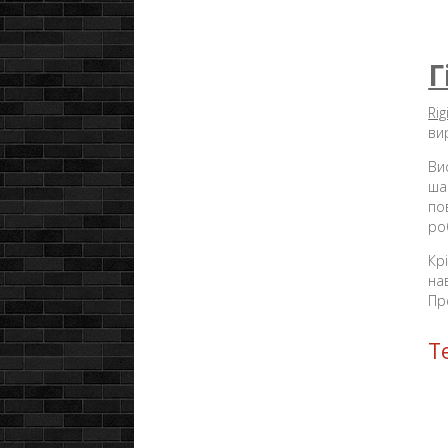
Г
Ri
ви
Ви
ша
по
ро
Кр
на
Пр
Т