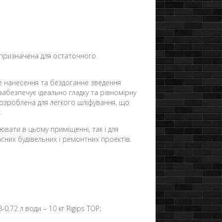
, призначена для остаточного
ке нанесення та бездоганне зведення
 забезпечує ідеально гладку та рівномірну
розроблена для легкого шліфування, що
т.
цювати в цьому приміщенні, так і для
них будівельних і ремонтних проектів.
0,72 л води – 10 кг Rigips TOP;