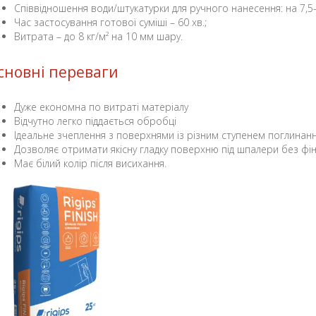
Співвідношення води/штукатурки для ручного нанесення: на 7,5-8
Час застосування готової суміші – 60 хв.;
Витрата – до 8 кг/м² на 10 мм шару.
сновні переваги
Дуже економна по витраті матеріалу
Відчутно легко піддається обробці
Ідеальне зчеплення з поверхнями із різним ступенем поглинан
Дозволяє отримати якісну гладку поверхню під шпалери без фі
Має білий колір після висихання.