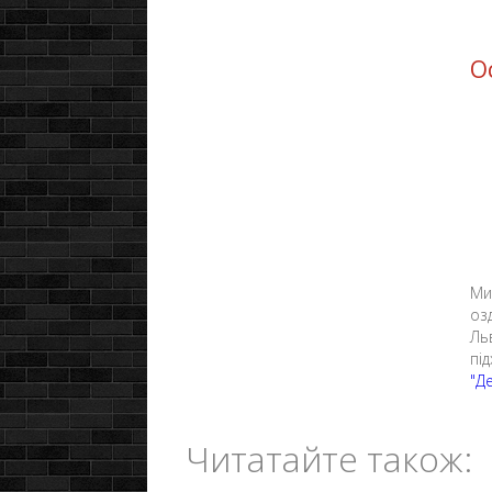
О
Ми
оз
Ль
пі
"Д
Читатайте також: