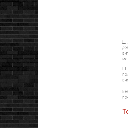
Ri
до
ви
ме
Шт
пр
ви
Бе
пр
Т