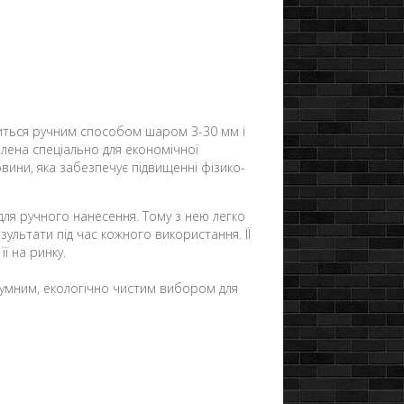
ситься ручним способом шаром 3-30 мм і
лена спеціально для економічної
овини, яка забезпечує підвищенні фізико-
для ручного нанесення. Тому з нею легко
езультати під час кожного використання. ЇЇ
ї на ринку.
розумним, екологічно чистим вибором для