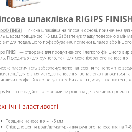
іпсова шпаклівка RIGIPS FINIS
gips® FINISH
— якісна шпаклівка на гіпсовій основі, призначена для 
ель шаром товщиною 1-5 мм. Забезпечує гладку поверхню з мінім
ріант для подальшого пофарбування, поклейки шпалер або іншого
gips FINISH — створена для продуктивного і легкого фінішного вирів
ель. Підходить як для ручного, так і для механізованого нанесення.
 висока пластичність забезпечує легке нанесення та непомітне зве
нсистенції для різних методів нанесення, вона легко наноситься т
сягаючи професійного результату. Ви самі в цьому запевнитесь, ко
gips Finish це надійне та економічне рішення для сміливих проектів.
ехнічні властивості
Товщина нанесення – 1-5 мм
Співвідношення води/штукатурки для ручного нанесення: на 7-8 л 