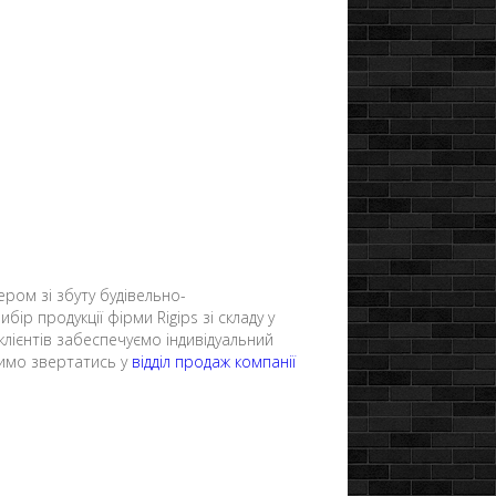
ером зі збуту будівельно-
ір продукції фірми Rigips зі складу у
клієнтів забеспечуємо індивідуальний
осимо звертатись у
відділ продаж компанії