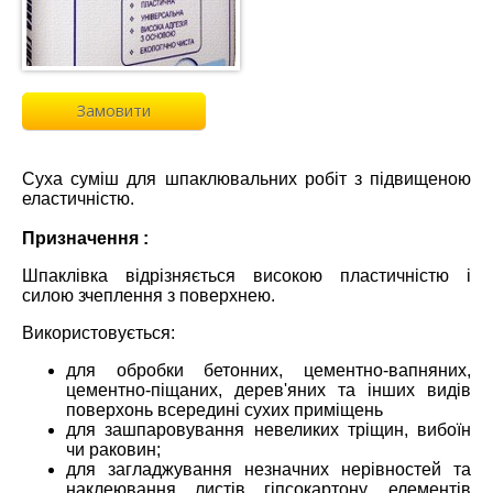
Замовити
Cуха суміш для шпаклювальних робіт з підвищеною
еластичністю.
Призначення :
Шпаклівка відрізняється високою пластичністю і
силою зчеплення з поверхнею.
Використовується:
для обробки бетонних, цементно-вапняних,
цементно-піщаних, дерев'яних та інших видів
поверхонь всередині сухих приміщень
для зашпаровування невеликих тріщин, вибоїн
чи раковин;
для загладжування незначних нерівностей та
наклеювання листів гіпсокартону, елементів