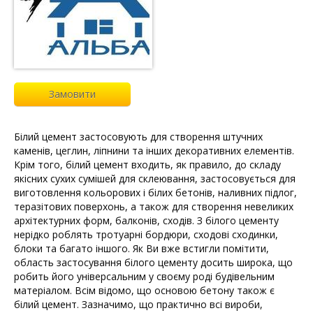
Замовити
Білий цемент застосовують для створення штучних
каменів, цеглин, ліпнини та інших декоративних елементів.
Крім того, білий цемент входить, як правило, до складу
якісних сухих сумішей для склеювання, застосовується для
виготовлення кольорових і білих бетонів, наливних підлог,
теразітових поверхонь, а також для створення невеликих
архітектурних форм, балконів, сходів. З білого цементу
нерідко роблять тротуарні бордюри, сходові сходинки,
блоки та багато іншого. Як Ви вже встигли помітити,
область застосування білого цементу досить широка, що
робить його універсальним у своєму роді будівельним
матеріалом. Всім відомо, що основою бетону також є
білий цемент. Зазначимо, що практично всі вироби,