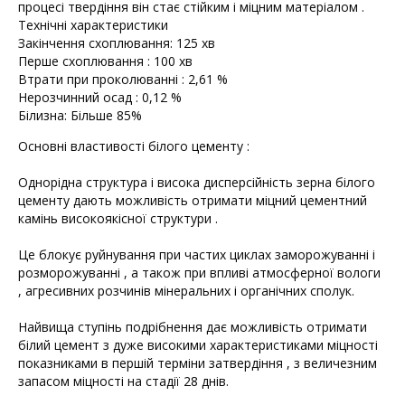
процесі твердіння він стає стійким і міцним матеріалом .
Технічні характеристики
Закінчення схоплювання: 125 хв
Перше схоплювання : 100 хв
Втрати при проколюванні : 2,61 %
Нерозчинний осад : 0,12 %
Білизна: Більше 85%
Основні властивості білого цементу :
Однорідна структура і висока дисперсійність зерна білого
цементу дають можливість отримати міцний цементний
камінь високоякісної структури .
Це блокує руйнування при частих циклах заморожуванні і
розморожуванні , а також при впливі атмосферної вологи
, агресивних розчинів мінеральних і органічних сполук.
Найвища ступінь подрібнення дає можливість отримати
білий цемент з дуже високими характеристиками міцності
показниками в першій терміни затвердіння , з величезним
запасом міцності на стадії 28 днів.