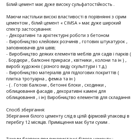
Білий цемент має дуже високу сульфатостійкость .
Маючи настільки високі властивості в порівнянні з сірим
цементом , білий цемент « CIMSA » має дуже широкий
спектр застосування:
- Декоративні та архітектурні роботи з бетоном
- Виробництво клейових розчинів , готових штукатурок ,
заповнювачів для швів;
- Виробництво деяких елементів меблів для садів і парків (
. Бордюри , балконні прикраси , квітники , колони та ін ) ,
виробі художніх ( різного виду скульптури і т.д.)
- Виробництво матеріалів для підлогових покриттів (
плитка тротуарна , фемка та ін )
- ( . Готові балкони , бетонні блоки , сходинки ,
облицювання фасадів , декоративні камені для
облицювання , і ін) Виробництво елементів для складання
Спосіб зберігання:
Зберігання білого цементу слід в цілій фірмовій упаковці в
перебігу 12 місяців. Приміщення має бути сухим .
Заходи безпеки при використанні білого цементу :