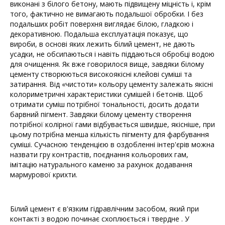
виконані з білого бетону, мають підвищену міцність і, крім
того, фактично не вимагають подальшої обробки. І без
подальших робіт поверхня виглядає білою, гладкою і
декоративною. Подальша експлуатація показує, що
вироби, в основі яких лежить білий цемент, не дають
усадки, не обсипаються і навіть піддаються обробці водою
для очищення. Як вже говорилося вище, завдяки білому
цементу створюються високоякісні клейові суміші та
затирання. Від «чистоти» кольору цементу залежать якісні
колориметричні характеристики сумішей і бетонів. Щоб
отримати суміш потрібної тональності, досить додати
барвний пігмент. Завдяки білому цементу створення
потрібної колірної гами відбувається швидше, якісніше, при
цьому потрібна менша кількість пігменту для фарбування
суміші. Сучасною тенденцією в оздобленні інтер'єрів можна
назвати гру контрастів, поєднання кольорових гам,
імітацію натурального каменю за рахунок додавання
мармурової крихти.
Білий цемент є в'язким гідравлічним засобом, який при
контакті з водою починає схоплюється і твердне . У