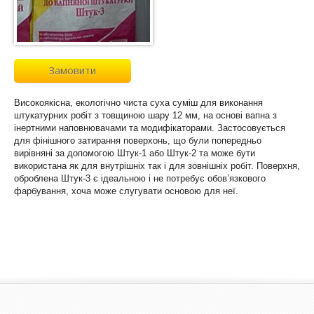
Замовити
Високоякісна, екологічно чиста суха суміш для виконання
штукатурних робіт з товщиною шару 12 мм, на основі вапна з
інертними наповнювачами та модифікаторами. Застосовується
для фінішного затирання поверхонь, що були попередньо
вирівняні за допомогою Штук-1 або Штук-2 та може бути
використана як для внутрішніх так і для зовнішніх робіт. Поверхня,
оброблена Штук-3 є ідеальною і не потребує обов’язкового
фарбування, хоча може слугувати основою для неї.