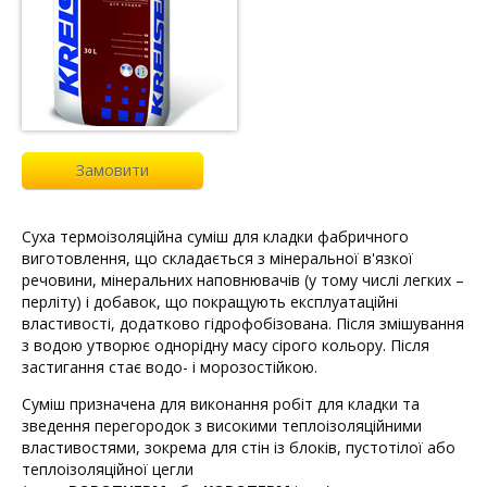
Замовити
Суха термоізоляційна суміш для кладки фабричного
виготовлення, що складається з мінеральної в'язкої
речовини, мінеральних наповнювачів (у тому числі легких –
перліту) і добавок, що покращують експлуатаційні
властивості, додатково гідрофобізована. Після змішування
з водою утворює однорідну масу сірого кольору. Після
застигання стає водо- і морозостійкою.
Суміш призначена для виконання робіт для кладки та
зведення перегородок з високими теплоізоляційними
властивостями, зокрема для стін із блоків, пустотілої або
теплоізоляційної цегли