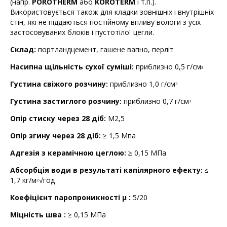
(напр.
POROTHERM
або
KOROTERM
і т.п.).
Використовується також для кладки зовнішніх і внутрішніх
стін, які не піддаються постійному впливу вологи з усіх
застосовуваних блоків і пустотілої цегли.
Склад:
портландцемент, гашене вапно, перліт
Насипна щільність сухої суміші:
приблизно 0,5 г/см
3
Густина свіжого розчину:
приблизно 1,0 г/см
3
Густина застиглого розчину:
приблизно 0,7 г/см
3
Опір стиску через 28 діб:
М2,5
Опір згину через 28 діб:
≥ 1,5 Мпа
Адгезія з керамічною цеглою:
≥ 0,15 МПа
Абсорбція води в результаті капілярного ефекту:
≤
1,7 кг/м
√год
2
Коефіцієнт паропроникності μ :
5/20
Міцність шва :
≥ 0,15 МПа