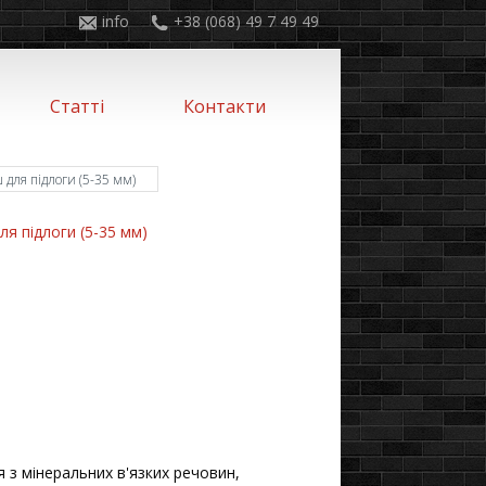
info
+38 (068) 49 7 49 49
Статті
Контакти
ля підлоги (5-35 мм)
 підлоги (5-35 мм)
 з мінеральних в'язких речовин,