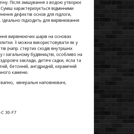
еїну. Після змішування з водою утворює
. Суміш характеризується відмінними
нення дефектів основ для підлоги,
. Ідеально підходить для вирівнювання
ння вирівнюючих шарів на основах
плитки. Її можна використовувати як у
ів (напр. стертих сходів внутрішніх
у і загальному будівництві, особливо на
оздоровчі заклади, дитячі садки, ясла та
ній, бетонній, ангідридній, керамічній
чного каменю.
вапно, мінеральні наповнювачі,
C 30-F7