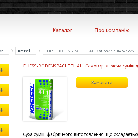
Каталог
Про компанію
ог
Kreisel
FLIESS-BODENSPACHTEL 411 Самовирівнююча суміш д
FLIESS-BODENSPACHTEL 411 Самовирівнююча суміш для
+
Замовити
+
+
+
Суха суміш фабричного виготовлення, що складається