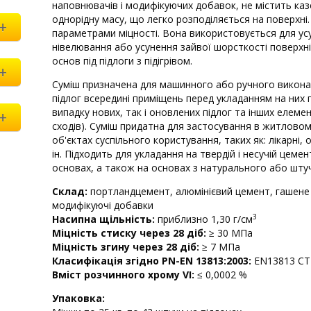
наповнювачів і модифікуючих добавок, не містить каз
однорідну масу, що легко розподіляється на поверхні
+
параметрами міцності. Вона використовується для усу
нівелювання або усунення зайвої шорсткості поверхні
основ під підлоги з підігрівом.
+
Суміш призначена для машинного або ручного викона
підлог всередині приміщень перед укладанням на них 
випадку нових, так і оновлених підлог та інших елемент
+
сходів). Суміш придатна для застосування в житловом
об'єктах суспільного користування, таких як: лікарні, 
ін. Підходить для укладання на твердій і несучій цемент
основах, а також на основах з натурального або шту
Склад:
портландцемент, алюмінієвий цемент, гашене 
модифікуючі добавки
3
Насипна щільність:
приблизно 1,30 г/см
Міцність стиску через 28 діб:
≥ 30 МПа
Міцність згину через 28 діб:
≥ 7 MПa
Класифікація згідно
PN-EN 13813:2003:
EN13813 CТ-
Вміст розчинного хрому VI:
≤ 0,0002 %
Упаковка: