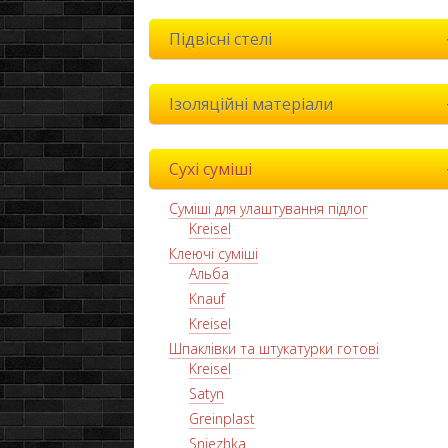
Підвісні стелі
Ізоляційні матеріали
Сухі суміші
Суміші для улаштування підлог
Kreisel
Клеючі суміші
Альба
Knauf
Kreisel
Шпаклівки та штукатурки готові
Kreisel
Satyn
Greinplast
Sniezhka