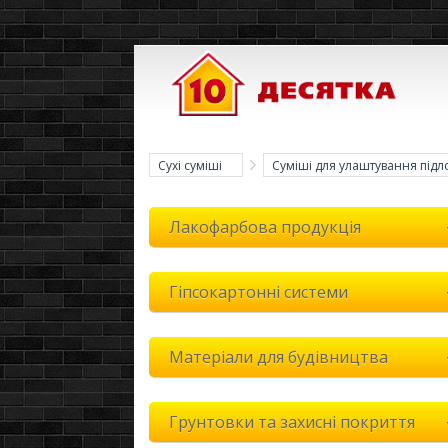
Сухі суміші
Суміші для улаштування підл
Лакофарбова продукція
Гіпсокартонні системи
Матеріали для будівництва
Грунтовки та захисні покриття