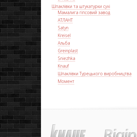
Шпаклівки та штукатурки сухі
Мамалига гіпсовий завод
АТЛАНТ
Satyn
Kreisel
Альба
Greinplast
Sniezhka
Knauf
Шпаклівки Турецького виробництва
Момент