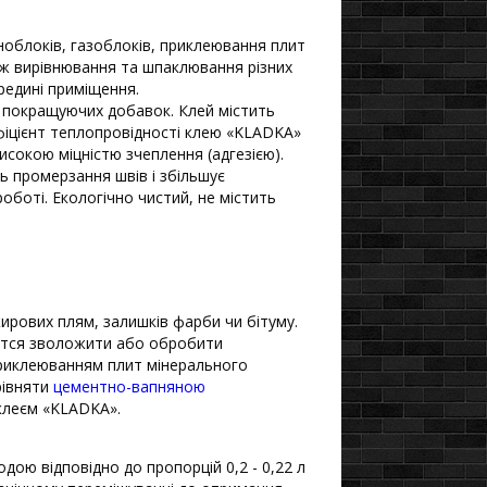
ноблоків, газоблоків, приклеювання плит
кож вирівнювання та шпаклювання різних
ередині приміщення.
 і покращуючих добавок. Клей містить
фіцієнт теплопровідності клею «KLADKA»
исокою міцністю зчеплення (адгезією).
 промерзання швів і збільшує
роботі. Екологічно чистий, не містить
ирових плям, залишків фарби чи бітуму.
єтся зволожити або обробити
риклеюванням плит мінерального
рівняти
цементно-вапняною
 клеєм «KLADKA».
дою відповідно до пропорцій 0,2 - 0,22 л