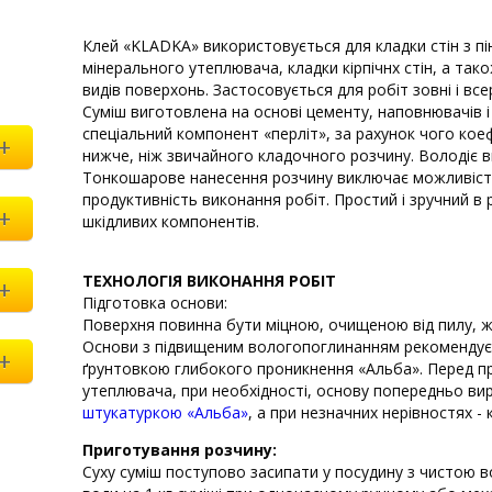
Клей «KLADKA» використовується для кладки стін з пі
мінерального утеплювача, кладки кірпічнх стін, а та
видів поверхонь. Застосовується для робіт зовні і вс
Суміш виготовлена ​​на основі цементу, наповнювачів
спеціальний компонент «перліт», за рахунок чого кое
+
нижче, ніж звичайного кладочного розчину. Володіє в
Тонкошарове нанесення розчину виключає можливість
продуктивність виконання робіт. Простий і зручний в 
+
шкідливих компонентів.
ТЕХНОЛОГІЯ ВИКОНАННЯ РОБІТ
+
Підготовка основи:
Поверхня повинна бути міцною, очищеною від пилу, ж
Основи з підвищеним вологопоглинанням рекоменду
+
ґрунтовкою глибокого проникнення «Альба». Перед п
утеплювача, при необхідності, основу попередньо ви
штукатуркою «Альба»
, а при незначних нерівностях -
Приготування розчину:
Суху суміш поступово засипати у посудину з чистою во