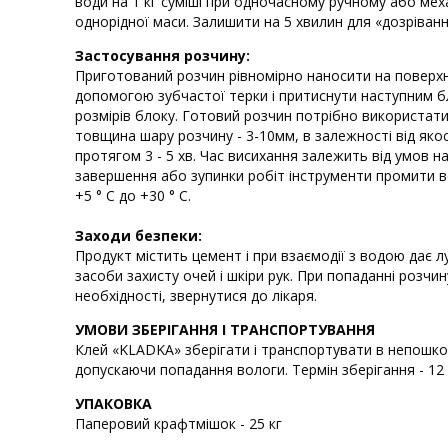
води на 1 кг суміші при одночасному ручному або ме
однорідної маси. Залишити на 5 хвилин для «дозріванн
Застосування розчину:
Приготований розчин рівномірно наносити на поверх
допомогою зубчастої терки і притиснути наступним бл
розмірів блоку. Готовий розчин потрібно використат
товщина шару розчину - 3-10мм, в залежності від яко
протягом 3 - 5 хв. Час висихання залежить від умов 
завершення або зупинки робіт інструменти промити в
+5 ° С до +30 ° С.
Заходи безпеки:
Продукт містить цемент і при взаємодії з водою дає 
засоби захисту очей і шкіри рук. При попаданні розчин
необхідності, звернутися до лікаря.
УМОВИ ЗБЕРІГАННЯ І ТРАНСПОРТУВАННЯ
Клей «KLADKA» зберігати і транспортувати в непошкод
допускаючи попадання вологи. Термін зберігання - 12 
УПАКОВКА
Паперовий крафтмішок - 25 кг