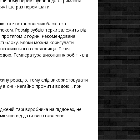
ханічному перемішуванні до отримання
я» і ще раз перемішати.
ню вже встановлених блоків за
оком. Розмір зубців терки залежить від
и протягом 2 годин. Рекомендована
сті блоку. Блоки можна коригувати
навколишнього середовища. Після
одою. Температура виконання робіт - від
лужну реакцію, тому слід використовувати
у в очі - негайно промити водою і, при
женій тарі виробника на піддонах, не
місяців від дати виготовлення.