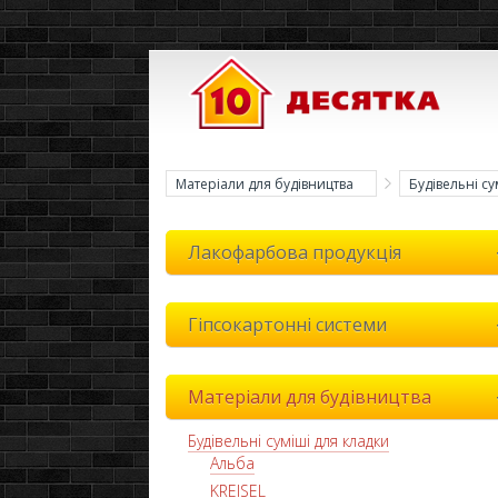
Матеріали для будівництва
Будівельні су
Лакофарбова продукція
Гіпсокартонні системи
Матеріали для будівництва
Будівельні суміші для кладки
Альба
KREISEL