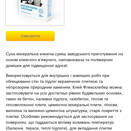
Замовити
Суха мінеральна клеюча суміш заводського приготування на
основі клеючого в’яжучого, наповнювача та полімерних
домішок для підвищення адгезії.
Використовується для внутрішніх і зовнішніх робіт при
облицюванні стін та підлог керамічною плиткою та
непрозорим природним каменем. Клей Флексклебер можна
застосовувати на усіх достатньо рівних будівельних основах,
таких як бетон, наливна підлога, газобетон, гіпсові та
гіпсоволоконні плити, цементно-мінеральні плити, гіпосва,
вапняна та вапняно-цементна штукатурка, старе покриття з
плитки. Особливо рекомендується для застосування на
поверхнях, що піддаються впливу коливань температур
(балкони, тераси, теплі підлоги), для вкладання плитки