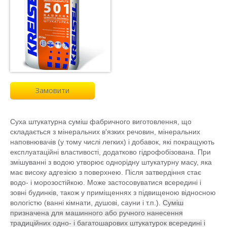
Замовити
Суха штукатурна суміш фабричного виготовлення, що
складається з мінеральних в'язких речовин, мінеральних
наповнювачів (у тому числі легких) і добавок, які покращують
експлуатаційні властивості, додатково гідрофобізована. При
змішуванні з водою утворює однорідну штукатурну масу, яка
має високу адгезією з поверхнею. Після затвердіння стає
водо- і морозостійкою. Може застосовуватися всередині і
зовні будинків, також у приміщеннях з підвищеною відносною
вологістю (ванні кімнати, душові, сауни і т.п.).
Суміш
призначена для машинного або ручного нанесення
традиційних одно- і багатошарових штукатурок всередині і