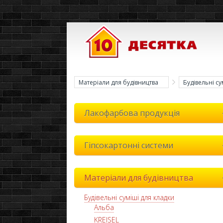
Матеріали для будівництва
Будівельні су
Лакофарбова продукція
Гіпсокартонні системи
Матеріали для будівництва
Будівельні суміші для кладки
Альба
KREISEL