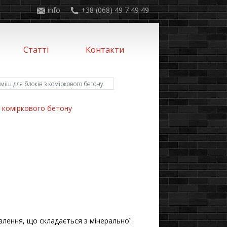
info
+38 (068) 49 7 49 49
Статті
Контакти
ш для блоків з коміркового бетону
 коміркового бетону
лення, що складається з мінеральної