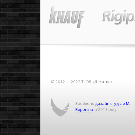
© 2012 — 2023 ТзОВ «Десятка»
Зроблено
дизайн студією М.
Вороніна
в 2013 році.