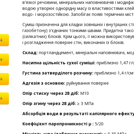
в'язкої речовини, мінеральних наповнювачів і модифі
водою утворює однорідну масу із властивостями клей
водо- і морозостійкою. Запобігає появі термічних міст
Суміш призначена для кладки зовнішніх і внутрішніх сті
газобетону) з'єднаних тонкими швами. Придатна також
(силікатних) блоків. Крім цього, її можна використов
+
і розгладження поверхні стін, виконаних із блоків.
Склад:
портландцемент, мінеральні наповнювачі, мод
+
Насипна щільність сухої суміші:
приблизно 1,47 г/
Густина затверділого розчину:
приблизно 1,4 г/см
+
Адгезія з основою:
руйнування поверхні
Опір стиску через 28 діб:
М10
+
Опір згину через 28 діб:
≥ 3 МПа
Абсорбція води в результаті капілярного ефекту
Коефіцієнт паропроникності μ :
5/20
Міцність шва (табличне значення):
≥ 0,30 МПа