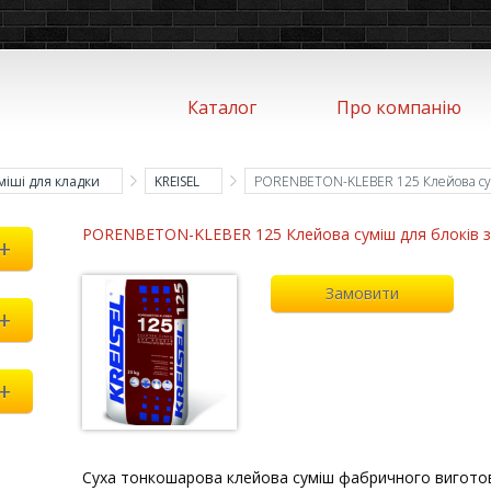
Каталог
Про компанію
міші для кладки
KREISEL
PORENBETON-KLEBER 125 Клейова сумі
PORENBETON-KLEBER 125 Клейова суміш для блоків з
+
Замовити
+
+
Суха тонкошарова клейова суміш фабричного виготов