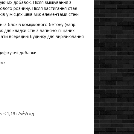
куючих добавок. Після змішування з
ового розчину. Після застигання стає
ків у місцях швів між елементами стіни
н із блоків коміркового бетону (напр.
 для кладки стін з вапняно-піщаних
увати всередині будинку для вирівнювання
ифікуючі добавки.
см
3
3
2
:
< 1,13 г/м
√год