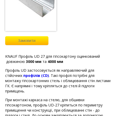
Замовити
KNAUF Профіль UD 27 для гіпсокартону оцинкований
довжиною
3000 мм
та
4000 мм
Профіль UD застосовується як направляючий для
стійочних
профілів (СD)
. Такі профілі потрібні для
монтажу гіпсокартонних стель і облицювання стін листами
ГК. Є напрямні і тому кріпляться до стелі й підлоги
приміщень.
При монтажі каркаса на стелю, для обшивки
гіпсокартоном, профіль UD-27 кріпиться по периметру
приміщення чи конструкції, при облицюванні стін - до
підлоги і стелі. До основи закріплюється за допомогою