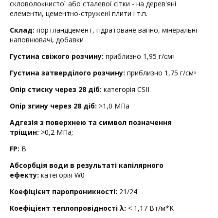
скловолокнистої або сталевої сітки - на дерев'яні
елементи, цементно-стружені плити і т.п.
Склад:
портландцемент, гідратоване вапно, мінеральні
наповнювачі, добавки
Густина свіжого розчину:
приблизно 1,95 г/см
3
Густина затверділого розчину:
приблизно 1,75 г/см
3
Опір стиску через 28 діб:
категорія CSII
Опір згину через 28 діб:
>1,0 МПa
Адгезія з поверхнею та символ позначення
тріщин:
>0,2 MПa;
FP:
В
Абсорбція води в результаті капілярного
ефекту:
категорія W0
Коефіцієнт паропроникності:
21/24
Коефіцієнт теплопровідності λ:
< 1,17 Вт/м*K