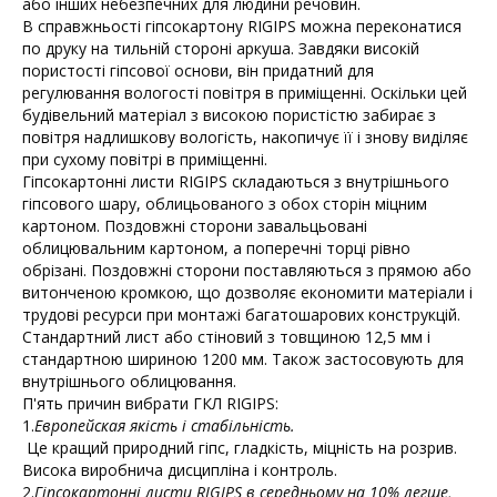
або інших небезпечних для людини речовин.
В справжньості гіпсокартону RIGIPS можна переконатися
по друку на тильній стороні аркуша. Завдяки високій
пористості гіпсової основи, він придатний для
регулювання вологості повітря в приміщенні. Оскільки цей
будівельний матеріал з високою пористістю забирає з
повітря надлишкову вологість, накопичує її і знову виділяє
при сухому повітрі в приміщенні.
Гіпсокартонні листи RIGIPS складаються з внутрішнього
гіпсового шару, облицьованого з обох сторін міцним
картоном. Поздовжні сторони завальцьовані
облицювальним картоном, а поперечні торці рівно
обрізані. Поздовжні сторони поставляються з прямою або
витонченою кромкою, що дозволяє економити матеріали і
трудові ресурси при монтажі багатошарових конструкцій.
Стандартний лист або стіновий з товщиною 12,5 мм і
стандартною шириною 1200 мм. Також застосовують для
внутрішнього облицювання.
П'ять причин вибрати ГКЛ RIGIPS:
1.
Европейская якість і стабільність.
Це кращий природний гіпс, гладкість, міцність на розрив.
Висока виробнича дисципліна і контроль.
2.
Гіпсокартонні листи RIGIPS в середньому на 10% легше,