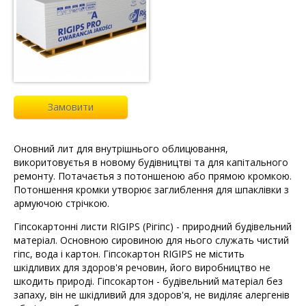
Замовити
Оновний лит для внутрішнього облицювання,
викоритовуєтья в новому будівництві та для капітального
ремонту. Потачаєтья з потоншеною або прямою кромкою.
Потоншення кромки утворює заглиблення для шпаклівки з
армуючою стрічкою.
Гіпсокартонні листи RIGIPS (Рігіпс) - природний будівельний
матеріал. Основною сировиною для нього служать чистий
гіпс, вода і картон. Гіпсокартон RIGIPS не містить
шкідливих для здоров'я речовин, його виробництво не
шкодить природі. Гіпсокартон - будівельний матеріал без
запаху, він не шкідливий для здоров'я, не виділяє алергенів