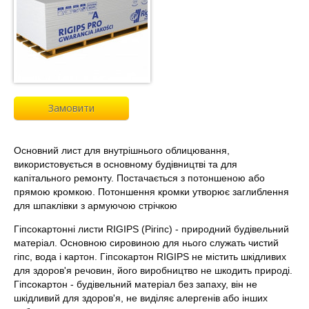
Замовити
Основний лист для внутрішнього облицювання,
використовується в основному будівництві та для
капітального ремонту. Постачається з потоншеною або
прямою кромкою. Потоншення кромки утворює заглиблення
для шпаклівки з армуючою стрічкою
Гіпсокартонні листи RIGIPS (Рігіпс) - природний будівельний
матеріал. Основною сировиною для нього служать чистий
гіпс, вода і картон. Гіпсокартон RIGIPS не містить шкідливих
для здоров'я речовин, його виробництво не шкодить природі.
Гіпсокартон - будівельний матеріал без запаху, він не
шкідливий для здоров'я, не виділяє алергенів або інших