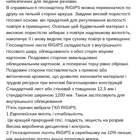
небезпечних для людини речовин.
В справжньості гіпсокартону RIGIPS можна переконатися по
друку на тильній стороні аркуша. Завдяки високій пористості
гіпсової основи, він придатний для регулювання вологості
повітря в приміщенні. Оскільки цей будівельний матеріал з
високою пористістю забирає з повітря надлишкову вологість,
накопичує її і знову виділяє при сухому повітрі в приміщенні.
Гіпсокартонні листи RIGIPS складаються з внутрішнього
гіпсового шару, облицьованого з обох сторін міцним
картоном. Поздовжні сторони завальцьовані
облицювальним картоном, а поперечні торці рівно обрізані.
Поздовжні сторони поставляються з прямою або
витонченою кромкою, що дозволяє економити матеріали і
трудові ресурси при монтажі багатошарових конструкцій.
Стандартний лист або стіновий з товщиною 12,5 мм і
стандартною шириною 1200 мм. Також застосовують для
внутрішнього облицювання.
П'ять причин вибрати ГКЛ RIGIPS:
1.
Европейская якість і стабільність.
Це кращий природний гіпс, гладкість, міцність на розрив.
Висока виробнича дисципліна і контроль.
2.
Гіпсокартонні листи RIGIPS в середньому на 10% легше,
ніж аналогічні листи інших торгових марок.