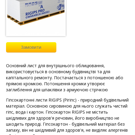
Замовити
Основний лист для внутрішнього облицювання,
використовується в основному будівництві та для
капітального ремонту. Постачається з потоншеною або
прямою кромкою. Потоншення кромки утворює
заглиблення для шпаклівки з армуючою стрічкою
Гіпсокартонні листи RIGIPS (Рігіпс) - природний будівельний
матеріал. Основною сировиною для нього служать чистий
гіпс, вода і картон. Гіпсокартон RIGIPS не містить
шкідливих для здоров'я речовин, його виробництво не
шкодить природі. Гіпсокартон - будівельний матеріал без
запаху, він не шкідливий для здоров'я, не виділяє алергенів