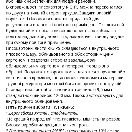
або інших небезпечних для людини речовин.
В справжньості гіпсокартону RIGIPS можна переконатися
по друку на тильній стороні аркуша. Завдяки високій
пористості гіпсової основи, він придатний для
регулювання вологості повітря в приміщенні. Оскільки цей
будівельний матеріал з високою пористістю забирає з
повітря надлишкову вологість, накопичує її і знову виділяє
при сухому повітрі в приміщенні.
Гіпсокартонні листи RIGIPS складаються з внутрішнього
гіпсового шару, облицьованого з обох сторін міцним
картоном. Поздовжні сторони завальцьовані
облицювальним картоном, а поперечні торці рівно
обрізані. Поздовжні сторони поставляються з прямою або
витонченою кромкою, що дозволяє економити матеріали і
трудові ресурси при монтажі багатошарових конструкцій.
Стандартний лист або стіновий з товщиною 9,5 мм і
стандартною шириною 1200 мм. Також застосовують для
внутрішнього облицювання.
П'ять причин вибрати ГКЛ RIGIPS:
1.
Европейская якість і стабільність.
Це кращий природний гіпс, гладкість, міцність на розрив.
Висока виробнича дисципліна і контроль.
2.
Гіпсокартонні листи RIGIPS в середньому на 10% легше,