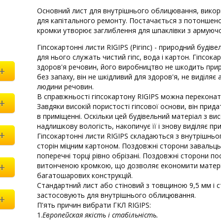
Основний лист для внутрішнього облицювання, викор
для капітального ремонту. Постачається з потонше
кромки утворює заглиблення для шпаклівки з армуюч
Гіпсокартонні листи RIGIPS (Рігіпс) - природний буді
для нього служать чистий гіпс, вода і картон. Гіпсока
здоров'я речовин, його виробництво не шкодить приро
+
без запаху, він не шкідливий для здоров'я, не виділяє
людини речовин.
В справжньості гіпсокартону RIGIPS можна переконати
+
Завдяки високій пористості гіпсової основи, він прид
в приміщенні. Оскільки цей будівельний матеріал з ви
надлишкову вологість, накопичує її і знову виділяє при
+
Гіпсокартонні листи RIGIPS складаються з внутрішньо
сторін міцним картоном. Поздовжні сторони завальц
поперечні торці рівно обрізані. Поздовжні сторони 
+
витонченою кромкою, що дозволяє економити матеріа
багатошарових конструкцій.
Стандартний лист або стіновий з товщиною 9,5 мм і
застосовують для внутрішнього облицювання.
+
П'ять причин вибрати ГКЛ RIGIPS:
1.
Европейская якість і стабільність.