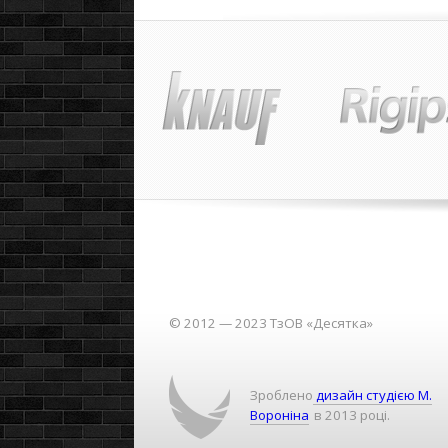
© 2012 — 2023 ТзОВ «Десятка»
Зроблено
дизайн студією М.
Вороніна
в 2013 році.