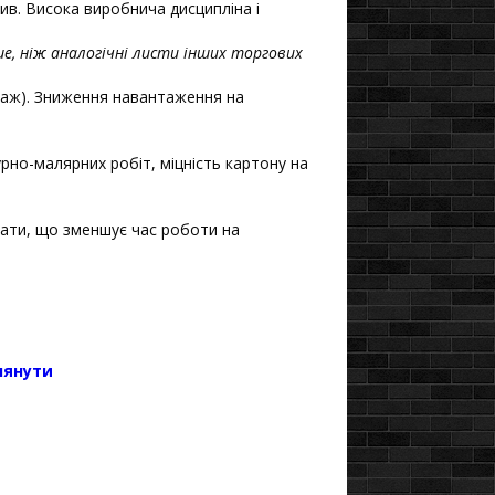
рив. Висока виробнича дисципліна і
ше, ніж аналогічні листи інших торгових
таж). Зниження навантаження на
рно-малярних робіт, міцність картону на
вати, що зменшує час роботи на
лянути