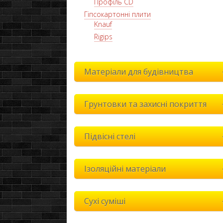
Профіль CD
Гіпсокартонні плити
Knauf
Rigips
Матеріали для будівництва
Грунтовки та захисні покриття
Підвісні стелі
Ізоляційні матеріали
Сухі суміші