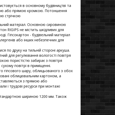
истовується в основному будівництві та
ною або прямою кромкою. Потоншення
ою стрічкою
вельний матеріал. Основною сировиною
ртон RIGIPS не містить шкідливих для
ді. Гіпсокартон - будівельний матеріал
 алергенів або інших небезпечних для
ся по друку на тильній стороні аркуша.
атний для регулювання вологості повітря
сокою пористістю забирає з повітря
 сухому повітрі в приміщенні.
го гіпсового шару, облицьованого з обох
ьовані облицювальним картоном, а
поставляються з прямою або
ли і трудові ресурси при монтажі
 стандартною шириною 1200 мм. Також