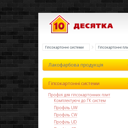
Гіпсокартонні системи
Гіпсокартонні пл
Лакофарбова продукція
Гіпсокартонні системи
Профілі для гіпсокартонних плит
Комплектуючі до ГК систем
Профіль UW
Профіль CW
Профіль UD