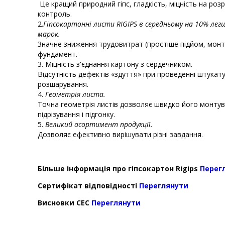
Це кращий природний гіпс, гладкість, міцність на роз
контроль.
2.
Гіпсокартонні листи RIGIPS в середньому на 10% лег
марок.
Значне зниження трудовитрат (простіше підйом, мон
фундамент.
3. Міцність з'єднання картону з сердечником.
Відсутність дефектів «здуття» при проведенні штукату
розшарування.
4.
Геометрія листа.
Точна геометрія листів дозволяє швидко його монту
підрізування і підгонку.
5.
Великий асортимент продукції.
Дозволяє ефективно вирішувати різні завдання.
Більше інформація про гіпсокартон Rigips
Перег
Сертифікат відповідності
Переглянути
Висновки СЕС
Переглянути