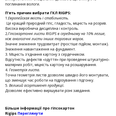
поглинання вологи.
П'ять причин вибрати ГКЛ RIGIPS:
1.
Европейская якість і стабільність.
Це кращий природний гіпс, гладкість, міцність на розрив.
Висока виробнича дисципліна і контроль.
2.
Гіпсокартонні листи RIGIPS в середньому на 10% легше,
ніж аналогічні листи інших торгових марок.
Значне зниження трудовитрат (простіше підйом, монтаж).
Зниження навантаження на фундамент.
3. Міцність з'єднання картону з сердечником.
Відсутність дефектів «здуття» при проведенні штукатурно-
малярних робіт, міцність картону на розшарування.
4.
Геометрія листа.
Точна геометрія листів дозволяє швидко його монтувати,
що зменшує час роботи на підрізування і підгонку.
5.
Великий асортимент продукції.
Дозволяє ефективно вирішувати різні завдання.
Більше інформації про гіпсокартон
Rigips
Переглянути