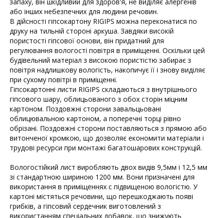
запаху, він шкідливий для здоров'я, не виділяє алергенів
або інших небезпечних для людини речовин.
В дійсності гіпсокартону RIGIPS можна переконатися по
друку на тильній стороні аркуша. Завдяки високій
пористості гіпсової основи, він придатний для
регулювання вологості повітря в приміщенні. Оскільки цей
будівельний матеріал з високою пористістю забирає з
повітря надлишкову вологість, накопичує її і знову виділяє
при сухому повітрі в приміщенні.
Гіпсокартонні листи RIGIPS складаються з внутрішнього
гіпсового шару, облицьованого з обох сторін міцним
картоном. Поздовжні сторони завальцьовані
облицювальною картоном, а поперечні торці рівно
обрізані. Поздовжні сторони поставляються з прямою або
витонченої кромкою, що дозволяє економити матеріали і
трудові ресурси при монтажі багатошарових конструкцій.
Вологостійкий лист виробляють двох видів 9,5мм і 12,5 мм
зі стандартною шириною 1200 мм. Вони призначені для
використання в приміщеннях c підвищеною вологістю. У
картоні містяться речовини, що перешкоджають появі
грибків, а гіпсовий сердечник виготовлений з
використанням спеціальних добавок, що знижують