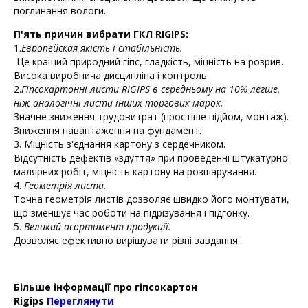
поглинання вологи.
П'ять причин вибрати ГКЛ RIGIPS:
1.
Европейская якість і стабільність.
Це кращий природний гіпс, гладкість, міцність на розрив.
Висока виробнича дисципліна і контроль.
2.
Гіпсокартонні листи RIGIPS в середньому на 10% легше,
ніж аналогічні листи інших торгових марок.
Значне зниження трудовитрат (простіше підйом, монтаж).
Зниження навантаження на фундамент.
3. Міцність з'єднання картону з сердечником.
Відсутність дефектів «здуття» при проведенні штукатурно-
малярних робіт, міцність картону на розшарування.
4.
Геометрія листа.
Точна геометрія листів дозволяє швидко його монтувати,
що зменшує час роботи на підрізування і підгонку.
5.
Великий асортимент продукції.
Дозволяє ефективно вирішувати різні завдання.
Більше інформації про гіпсокартон
Rigips
Переглянути