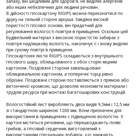
запаху, він шкідливий для здоров'я, не виділяє алергенів
або інших небезпечних для людини речовин.
В дійсності гіпсокартону RIGIPS можна переконатися по
друку на тильній стороні аркуша. Завдяки високій
пористості гіпсової основи, він придатний для
регулювання вологості повітря в приміщенні. Оскільки цей
будівельний матеріал з високою пористістю забирає з
повітря надлишкову вологість, накопичує її і знову виділяє
при сухому повітрі в приміщенні.
Гіпсокартонні листи RIGIPS складаються з внутрішнього
гіпсового шару, облицьованого з обох сторін міцним
картоном. Поздовжні сторони завальцьовані
облицювальною картоном, а поперечні торці рівно
обрізані. Поздовжні сторони поставляються з прямою або
витонченої кромкою, що дозволяє економити матеріали і
трудові ресурси при монтажі багатошарових конструкцій.
Вологостійкий лист виробляють двох видів 9,5мм і 12,5 мм
зі стандартною шириною 1200 мм. Вони призначені для
використання в приміщеннях c підвищеною вологістю. У
картоні містяться речовини, що перешкоджають появі
грибків, а гіпсовий сердечник виготовлений з
використанням спеціальних добавок, що знижують