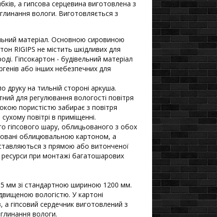
ибків, а гипсова серцевина виготовлена з
глинання вологи. Виготовляється з
вельний матеріал. Основною сировиною
ртон RIGIPS не містить шкідливих для
ді. Гіпсокартон - будівельний матеріал
ергенів або інших небезпечних для
о друку на тильній стороні аркуша.
атний для регулювання вологості повітря
сокою пористістю забирає з повітря
 сухому повітрі в приміщенні.
го гіпсового шару, облицьованого з обох
ьовані облицювальною картоном, а
поставляються з прямою або витонченої
і ресурси при монтажі багатошарових
2,5 мм зі стандартною шириною 1200 мм.
ідвищеною вологістю. У картоні
, а гіпсовий сердечник виготовлений з
глинання вологи.