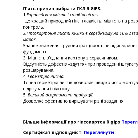
П'ять причин вибрати ГКЛ RIGIPS:
1.
Европейская якість і стабільність.
Це кращий природний гіпс, гладкість, міцність на роз
контроль.
2.
Гіпсокартонні листи RIGIPS в середньому на 10% лег
марок.
Значне зниження трудовитрат (простіше підйом, мон
фундамент.
3. Міцність з'єднання картону з сердечником.
Відсутність дефектів «здуття» при проведенні штукату
розшарування.
4.
Геометрія листа.
Точна геометрія листів дозволяє швидко його монту
підрізування і підгонку.
5.
Великий асортимент продукції.
Дозволяє ефективно вирішувати різні завдання.
Більше інформації про гіпсокартон Rigips
Перегл
Сертифікат відповідністі
Переглянути