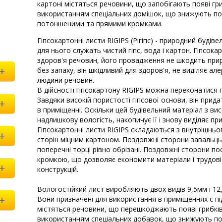
картоні містяться речовини, що запобігають появі гр
використанням спеціальних домішок, що знижують по
потоншеними та прямими кромками.
Гіпсокартонні листи RIGIPS (Рігіпс) - природний буді
для нього служать чистий гіпс, вода і картон. Гіпсока
здоров'я речовин, його провадження не шкодить приро
+
без запаху, він шкідливий для здоров'я, не виділяє ал
людини речовин.
В дійсності гіпсокартону RIGIPS можна переконатися п
Завдяки високій пористості гіпсової основи, він прид
+
в приміщенні. Оскільки цей будівельний матеріал з ви
надлишкову вологість, накопичує її і знову виділяє при
Гіпсокартонні листи RIGIPS складаються з внутрішньо
+
сторін міцним картоном. Поздовжні сторони завальц
поперечні торці рівно обрізані. Поздовжні сторони 
кромкою, що дозволяє економити матеріали і трудов
+
конструкцій.
Вологостійкий лист виробляють двох видів 9,5мм і 1
+
Вони призначені для використання в приміщеннях c п
містяться речовини, що перешкоджають появі грибків
використанням спеціальних добавок, що знижують по