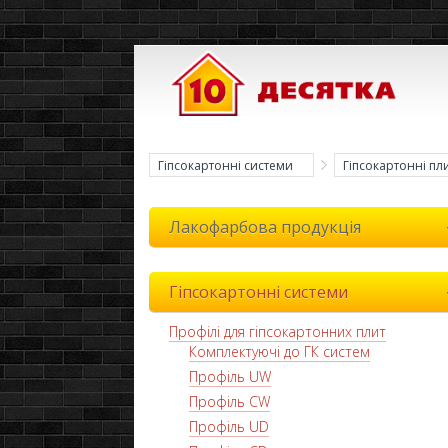
Гіпсокартонні системи
Гіпсокартонні пл
Лакофарбова продукція
Гіпсокартонні системи
Профілі для гіпсокартонних плит
Комплектуючі до ГК систем
Профіль UW
Профіль CW
Профіль UD