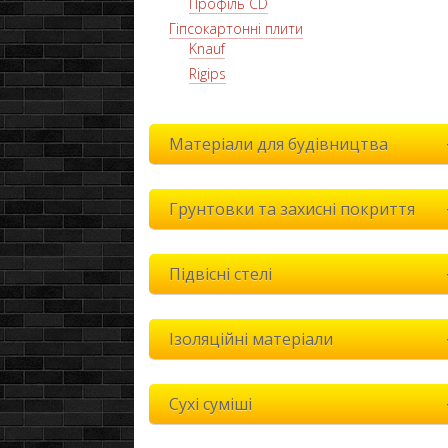
Профіль CD
Гіпсокартонні плити
Knauf
Rigips
Матеріали для будівництва
Грунтовки та захисні покриття
Підвісні стелі
Ізоляційні матеріали
Сухі суміші