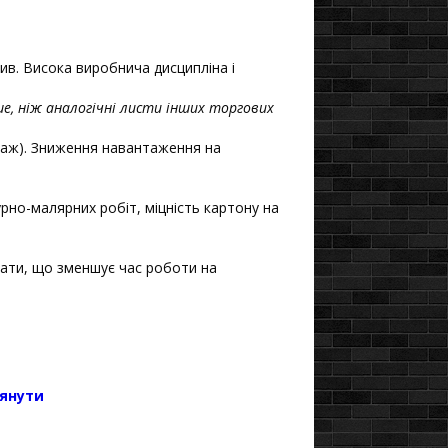
рив. Висока виробнича дисципліна і
ше, ніж аналогічні листи інших торгових
таж). Зниження навантаження на
рно-малярних робіт, міцність картону на
вати, що зменшує час роботи на
янути