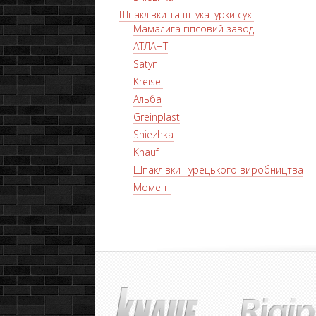
Шпаклівки та штукатурки сухі
Мамалига гіпсовий завод
АТЛАНТ
Satyn
Kreisel
Альба
Greinplast
Sniezhka
Knauf
Шпаклівки Турецького виробництва
Момент