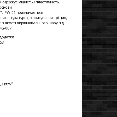
 одержує міцність і пластичність.
 основи
YN PW-01 призначається
ьних штукатурок, коригування тріщин,
 в якості вирівнювального шару під
PG-007
 додатки
45л
1,3 кг/м²