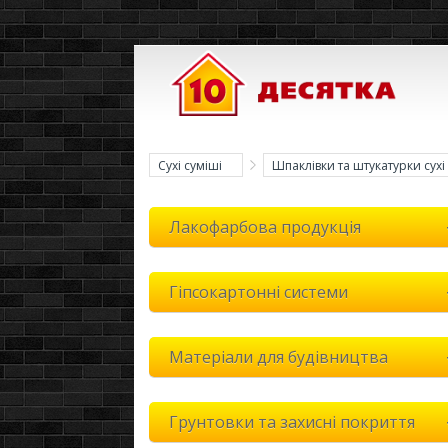
Сухі суміші
Шпаклівки та штукатурки сухі
Лакофарбова продукція
Гіпсокартонні системи
Матеріали для будівництва
Грунтовки та захисні покриття