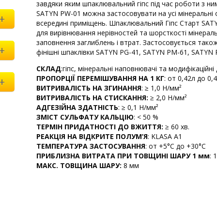
завдяки яким шпаклювальний гіпс під час роботи з ним
SATYN PW-01 можна застосовувати на усі мінеральні
+
всередині приміщень. Шпаклювальний Гіпс Старт SAT
для вирівнювання нерівностей та шорсткості мінерал
заповнення заглиблень і втрат. Застосовується також
+
фінішні шпаклівки SATYN PG-41, SATYN PM-61, SATYN 
СКЛАД
:гіпс, мінеральні наповнювачі та модифікаційні
ПРОПОРЦІЇ ПЕРЕМІШУВАННЯ НА 1 КГ
: oт 0,42л дo 0,
+
ВИТРИВАЛІСТЬ НА ЗГИНАННЯ
: ≥ 1,0 H/мм²
ВИТРИВАЛІСТЬ НА СТИСКАННЯ:
≥ 2,0 H/мм²
АДГЕЗІЙНА ЗДАТНІСТЬ
: ≥ 0,1 H/мм²
ЗМІСТ СУЛЬФАТУ КАЛЬЦІЮ
: < 50 %
ТЕРМІН ПРИДАТНОСТІ ДО ВЖИТТЯ:
≥ 60 хв.
РЕАКЦІЯ НА ВІДКРИТЕ ПОЛУМ’Я
: KLASA A1
ТЕМПЕРАТУРА ЗАСТОСУВАННЯ
: oт +5°C дo +30°C
ПРИБЛИЗНА ВИТРАТА ПРИ ТОВЩИНІ ШАРУ 1 мм
: 
МАКС. ТОВЩИНА ШАРУ:
8 мм