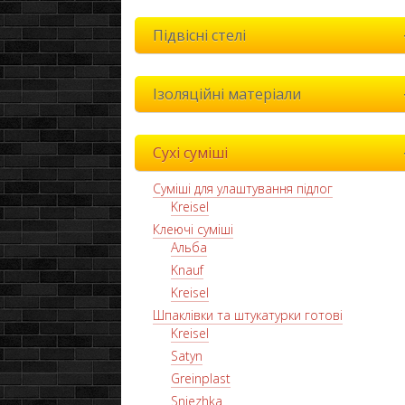
Підвісні стелі
Ізоляційні матеріали
Сухі суміші
Суміші для улаштування підлог
Kreisel
Клеючі суміші
Альба
Knauf
Kreisel
Шпаклівки та штукатурки готові
Kreisel
Satyn
Greinplast
Sniezhka