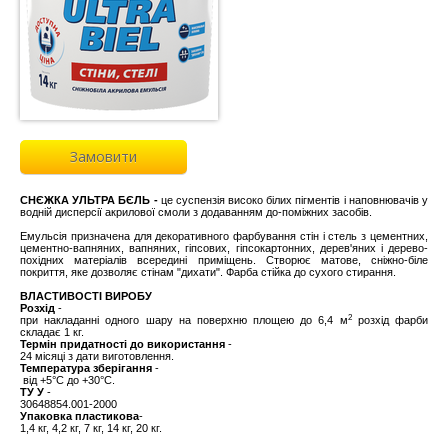
Замовити
СНЄЖКА УЛЬТРА БЄЛЬ -
це суспензія високо білих пігментів і наповнювачів у
водній дисперсії акрилової смоли з додаванням до-поміжних засобів.
Емульсія призначена для декоративного фарбування стін і стель з цементних,
цементно-вапняних, вапняних, гіпсових, гіпсокартонних, дерев'яних і дерево-
похідних матеріалів всередині приміщень. Створює матове, сніжно-біле
покриття, яке дозволяє стінам "дихати". Фарба стійка до сухого стирання.
ВЛАСТИВОСТІ ВИРОБУ
Розхiд
-
2
при накладанні одного шару на поверхню площею до 6,4 м
розхід фарби
складає 1 кг.
Термін придатності до використання
-
24 місяці з дати виготовлення.
Температура зберігання
-
від +5°C до +30°C.
ТУ У
-
30648854.001-2000
Упаковка
пластикова
-
1,4 кг, 4,2 кг, 7 кг, 14 кг, 20 кг.