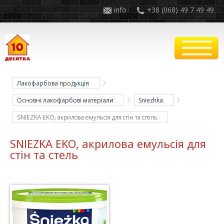
info
+38 (068) 49 7 49 49
Лакофарбова продукція
Основні лакофарбові матеріали
Sniezhka
SNIEZKA EKO, акрилова емульсія для стін та стель
SNIEZKA EKO, акрилова емульсія для
стін та стель