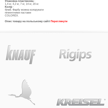
Упаковка
пластикова
-
1,4 кг, 4,2 кг, 7 кг, 14 кг, 20 кг.
Колір
-
білий. Фарбу можна колорувати
пігментними пастами
COLOREX.
Опис товару на польському сайті
Переглянути