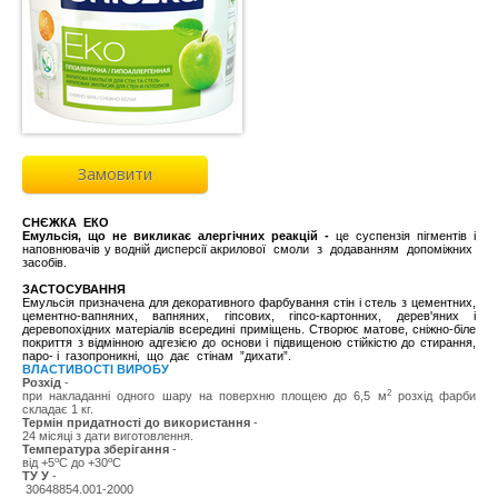
Замовити
СНЄЖКА
ЕКО
Емульсія, що не викликає алергічних реакцій -
це суспензія пігментів і
наповнювачів у водній дисперсії акрилової смоли з додаванням допоміжних
засобів.
ЗАСТОСУВАННЯ
Емульсія призначена для декоративного фарбування стін і стель з цементних,
цементно-вапняних, вапняних, гіпсових, гіпсо-картонних, дерев'яних і
деревопохідних матеріалів всередині приміщень. Створює матове, сніжно-біле
покриття з відмінною адгезією до основи і підвищеною стійкістю до стирання,
паро- і газопроникні, що дає стінам ”дихати”.
ВЛАСТИВОСТІ ВИРОБУ
Розхiд
-
2
при накладанні одного шару на поверхню площею до 6,5 м
розхід фарби
складає 1 кг.
Термін придатності до використання
-
24 місяці з дати виготовлення.
Температура зберігання
-
o
o
від +5
С до +30
С
ТУ У
-
30648854.001-2000