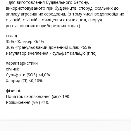
- для виготовлення будівельного бетону,
використовуваного при будівництві споруд, схильних до
впливу агресивних середовищ (в тому числі водопровідних
станцій, станцій з очищення стічних вод, споруд
розташованих в прибережних зонах)
склад
35% <Клінкер <64%
36% <гранульований доменний шлак <65%
Регулятор зчеплення - сульфат кальцію (гіпс)
Характеристики
хімічні:
Сульфати (SO3) <4,0%
Хлорид (Cl) <0,10%
фізичні:
Початок схоплювання (хв)> 190
Розширення (мм) <10.