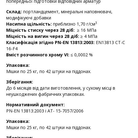
попередньої підготовки відповідних арматур
Склад:
портландцемент, мінеральні наповнювачі,
модифікуючі добавки
3
Насипна щільність:
приблизно 1,70 г/см
Міцність стиску через 28 діб:
≥ 16 МПа
Міцність на вигин через 28 діб:
≥ 4 MПa
Класифікація згідно
PN-EN 13813:2003:
EN13813 CТ-C
16-F4
Вміст розчинного хрому VI:
≤ 0,0002 %
Упаковка:
Мішки по 25 кг, по 42 штуки на піддонах.
Зберігання:
До 6 місяців від дати виготовлення, у сухому місці в
неушкоджених фабричних упаковках.
Нормативний документ:
PN-EN 13813:2003 і АТ- 15-7057/2006
Упаковка:
Мішки по 25 кг, по 42 штуки на піддонах.
Зберігання: