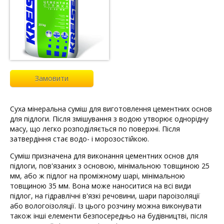
Замовити
Суха мінеральна суміш для виготовлення цементних основ
для підлоги. Після змішування з водою утворює однорідну
масу, що легко розподіляється по поверхні. Після
затвердіння стає водо- і морозостійкою.
Суміш призначена для виконання цементних основ для
підлоги, пов'язаних з основою, мінімальною товщиною 25
мм, або ж підлог на проміжному шарі, мінімальною
товщиною 35 мм. Вона може наноситися на всі види
підлог, на гідравлічні в'язкі речовини, шари пароізоляції
або вологоізоляції. Із цього розчину можна виконувати
також інші елементи безпосередньо на будівництві, після