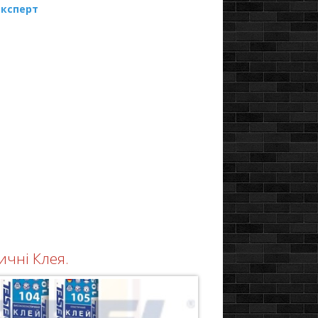
Експерт
ичні Клея.