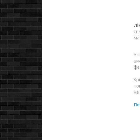
Лі
сп
ма
У 
ви
фе
Кр
по
на
Пе