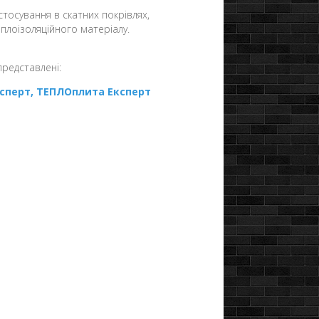
осування в скатних покрівлях,
плоізоляційного матеріалу.
редставлені:
ксперт, ТЕПЛОплита Експерт