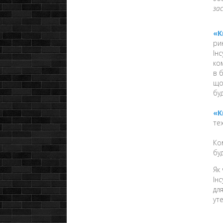
за
«К
ри
Ін
ко
в 
що
бу
«К
те
Ко
бу
Як
Ін
дл
ут