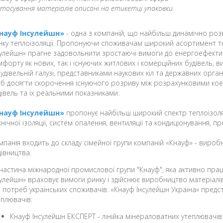
стосування матеріалів описані на етикетці упаковки.
науф Інсулейшн»
- одна з компаній, що найбільш динамічно ро
нку теплоізоляції. Пропонуючи споживачам широкий асортимент те
сулейшн» прагне задовольнити зростаючі вимоги до енергоефектив
мфорту як нових, так і існуючих житлових і комерційних будівель,
будівельній галузі, представниками наукових кіл та державних орган
б досягти скорочення існуючого розриву між розрахунковими кое
дівель та їх реальними показниками.
науф Інсулейшн»
пропонує найбільш широкий спектр теплоізоляц
хнічної ізоляції, систем опалення, вентиляції та кондиціонування,
мпанія входить до складу сімейної групи компаній «Кнауф» - виробн
дівництва.
 частина міжнародної промислової групи "Кнауф", яка активно прац
сулейшн» враховує вимоги ринку і здійснює виробництво матеріалі
я потреб українських споживачів. «Кнауф Інсулейшн Україна» предс
еплювачів:
Кнауф Інсулейшн ЕКСПЕРТ - лінійка мінераловатних утеплювачів