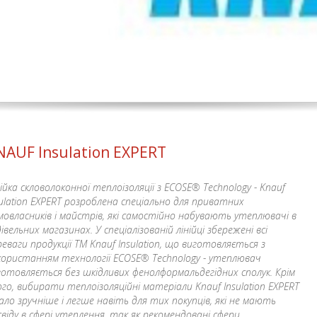
NAUF Insulation EXPERT
нійка скловолоконної теплоізоляції з ECOSE® Technology - Knauf
sulation EXPERT розроблена спеціально для приватних
мовласників і майстрів, які самостійно набувають утеплювачі в
івельних магазинах. У спеціалізованій лінійці збережені всі
реваги продукції TM Knauf Insulation, що виготовляється з
користанням технології ECOSE® Technology - утеплювач
готовляється без шкідливих фенолформальдегідних сполук. Крім
ого, вибирати теплоізоляційні матеріали Knauf Insulation EXPERT
ало зручніше і легше навіть для тих покупців, які не мають
свіду в сфері утеплення, так як рекомендовані сфери