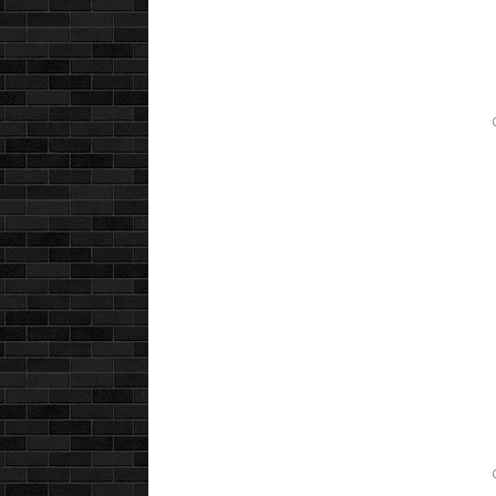
ск
ск