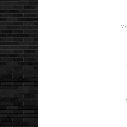
У 
.
го