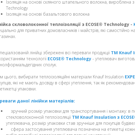
Ізоляція на основі скляного штапельного волокна, вироблена 
Technology
Ізоляція на основі базальтового волокна
нійка скловолоконної теплоізоляції з ECOSE® Technology -
еціально для приватних домовласників і майстрів, які самостійно 
газинах.
спеціалізованій лінійці збережені всі переваги продукції
TM Knauf I
користанням технології
ECOSE® Technology
- утеплювач виготов
нолформальдегідних сполук.
ім цього, вибирати теплоізоляційні матеріали Knauf Insulation
EXP
купців, які не мають досвіду в сфері утеплення, так як рекомендов
 етикетці упаковки.
реваги даної лінійки матеріалів:
зручний розмір упаковки для транспортування і монтажу: в по
стекловолоконной теплоізоляції
TM Knauf Insulation з ECOS
утеплювача, розмір упаковки став зручніше для покупців будіве
сфера застосування утеплювача позначена на етикетці кожно