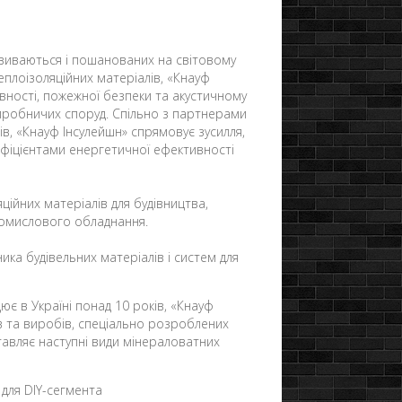
звиваються і пошанованих на світовому
плоізоляційних матеріалів, «Кнауф
ності, пожежної безпеки та акустичному
 виробничих споруд. Спільно з партнерами
ів, «Кнауф Інсулейшн» спрямовує зусилля,
фіцієнтами енергетичної ефективності
ійних матеріалів для будівництва,
 промислового обладнання.
ика будівельних матеріалів і систем для
ює в Україні понад 10 років, «Кнауф
в та виробів, спеціально розроблених
тавляє наступні види мінераловатних
 для DIY-сегмента