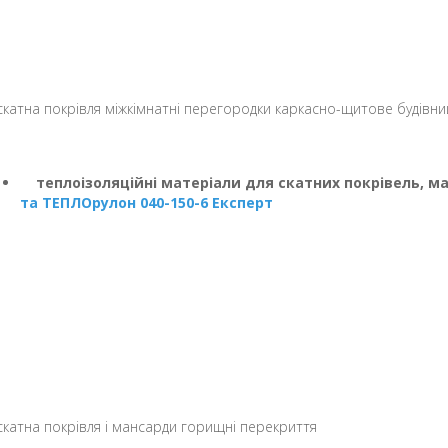
атна покрівля міжкімнатні перегородки каркасно-щитове будівн
теплоізоляційні матеріали для скатних покрівель, м
та ТЕПЛОрулон 040-150-6 Експерт
атна покрівля і мансарди горищні перекриття