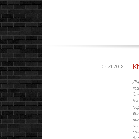
K
05.21.2018
Лі
In
до
буд
пе
ви
ви
ць
ст
до