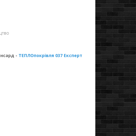
ицтво
ансард -
ТЕПЛОпокрівля 037 Експерт