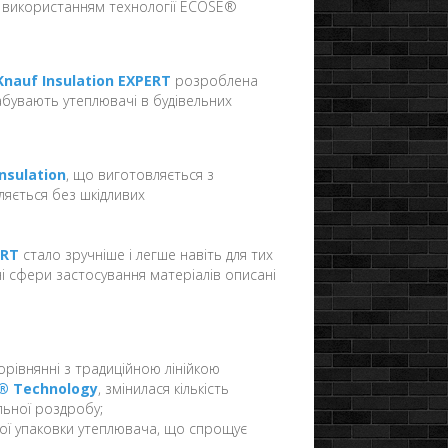
з використанням технології ECOSE®
Knauf Insulation EXPERT
розроблена
набувають утеплювачі в будівельних
nsulation
, що виготовляється з
ляється без шкідливих
ERT
стало зручніше і легше навіть для тих
ані сфери застосування матеріалів описані
рівнянні з традиційною лінійкою
E® Technology
, змінилася кількість
льної роздробу;
ї упаковки утеплювача, що спрощує