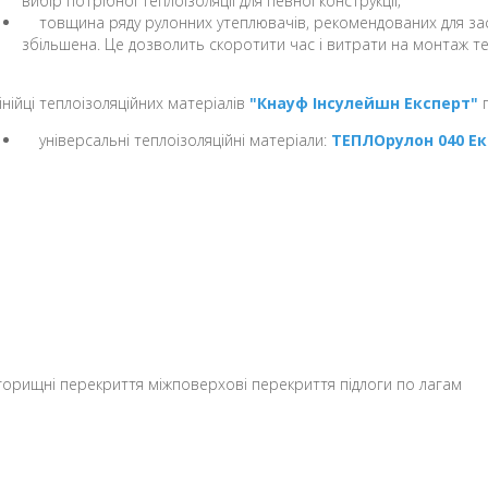
вибір потрібної теплоізоляції для певної конструкції;
товщина ряду рулонних утеплювачів, рекомендованих для заст
збільшена. Це дозволить скоротити час і витрати на монтаж те
лінійці теплоізоляційних матеріалів
"Кнауф Інсулейшн Експерт"
п
універсальні теплоізоляційні матеріали:
ТЕПЛОрулон 040 Е
рищні перекриття міжповерхові перекриття підлоги по лагам