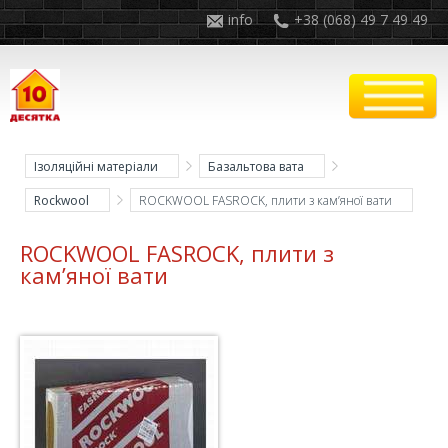
info
+38 (068) 49 7 49 49
Ізоляційні матеріали
Базальтова вата
Rockwool
ROCKWOOL FASROCK, плити з кам’яної вати
ROCKWOOL FASROCK, плити з
кам’яної вати