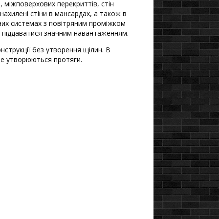
, міжповерхових перекриттів, стін
ахилені стіни в мансардах, а також в
дних системах з повітряним проміжком
і піддаватися значним навантаженням.
нструкції без утворення щілин. В
не утворюються протяги.