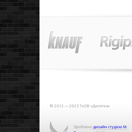
© 2012 — 2023 ТзОВ «Десятка»
Зроблено
дизайн студією М.