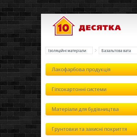
Ізоляційні матеріали
Базальтова вата
Лакофарбова продукція
Гіпсокартонні системи
Матеріали для будівництва
Грунтовки та захисні покриття