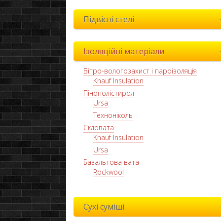
Підвісні стелі
Ізоляційні матеріали
Вітро-вологозахист і пароізоляція
Knauf Insulation
Пінополістирол
Ursa
Техноніколь
Скловата
Knauf Insulation
Ursa
Базальтова вата
Rockwool
Сухі суміші