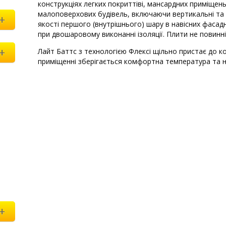
конструкціях легких покриттіві, мансардних приміщень
малоповерхових будівель, включаючи вертикальні та н
+
якості першого (внутрішнього) шару в навісних фаса
при двошаровому виконанні ізоляції. Плити не повинн
+
Лайт Баттс з технологією Флексі щільно пристає до ко
приміщенні зберігається комфортна температура та 
+