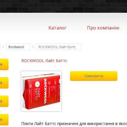
Каталог
Про компанію
Rockwool
ROCKWOOL Лайт Баттс
ROCKWOOL Лайт Баттс
+
Замовити
+
+
+
Плити Лайт Баттс призначені для використання в якос