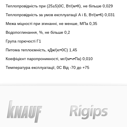
Теплопровідність при (25±5)0С, Вт/(м•К), не більше 0,029
Теплопровідність за умов експлуатації А і Б, Вт/(м•К) 0,031
Межа міцності при згинанні, не менше, МПа 0,35
Водопоглинання, %, не більше 0,2
Група горючості Г1
Питома теплоємність, кДж/(кг•0С) 1,45
Коефіцієнт паропроникності, мг/(м•ч•Па) 0,010
Температура експлуатації, 0С Від -70 до +75