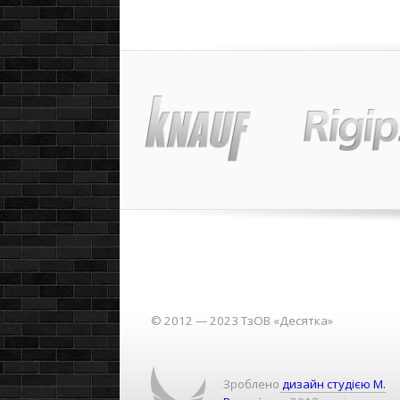
© 2012 — 2023 ТзОВ «Десятка»
Зроблено
дизайн студією М.