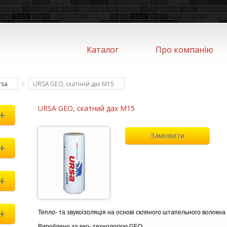
Каталог
Про компанію
rsa
URSA GEO, скатний дах М15
URSA GEO, скатний дах М15
+
Замовити
+
+
+
Тепло- та звукоізоляція на основі скляного штапельного волокна
Вироблено за еко- технологією GEO