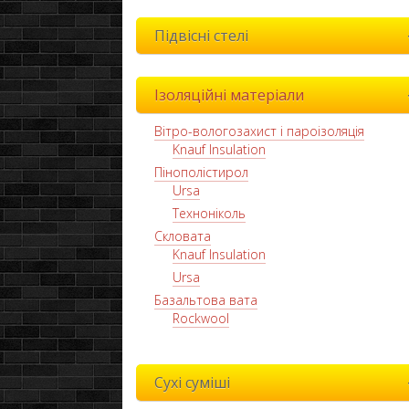
Підвісні стелі
Ізоляційні матеріали
Вітро-вологозахист і пароізоляція
Knauf Insulation
Пінополістирол
Ursa
Техноніколь
Скловата
Knauf Insulation
Ursa
Базальтова вата
Rockwool
Сухі суміші