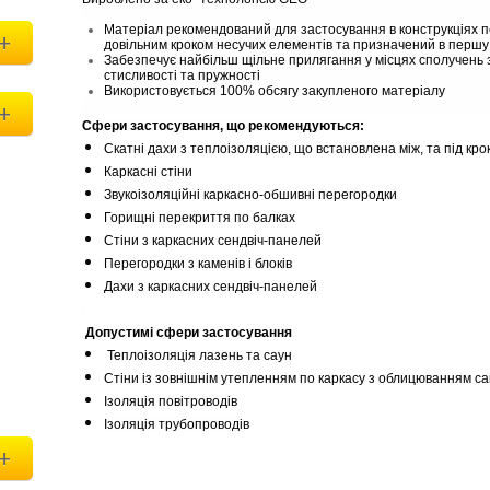
Матеріал рекомендований для застосування в конструкціях пер
+
довільним кроком несучих елементів та призначений в першу
Забезпечує найбільш щільне прилягання у місцях сполучень з 
стисливості та пружності
Використовується 100% обсягу закупленого матеріалу
+
Сфери застосування, що рекомендуються:
Скатні дахи з теплоізоляцією, що встановлена між, та під кр
Каркасні стіни
Звукоізоляційні каркасно-обшивні перегородки
Горищні перекриття по балках
Стіни з каркасних сендвіч-панелей
Перегородки з каменів і блоків
Дахи з каркасних сендвіч-панелей
Допустимі сфери застосування
Теплоізоляція лазень та саун
Стіни із зовнішнім утепленням по каркасу з облицюванням с
Ізоляція повітроводів
Ізоляція трубопроводів
+