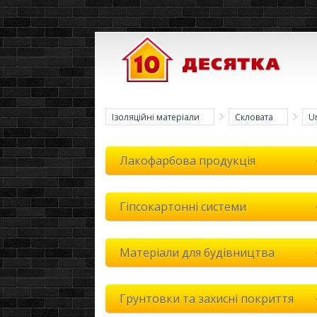
Ізоляційні матеріали
Скловата
U
Лакофарбова продукція
Гіпсокартонні системи
Матеріали для будівництва
Грунтовки та захисні покриття