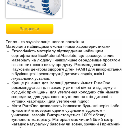
Замовити
Тепло - та звукоізоляція нового покоління
Матеріал з найвищими екологічними характеристиками
Екологічність матеріалу підтверджена найвищим
сертифікатом EcoMaterial Absolute, що враховує вплив
матеріалу на людину і навколишнє середовище протягом
всього життєвого циклу продукту. Рекомендований
Науковим центром здоров'я дітей РАМН для використання
в будівництві і реконструкції дитячих садків, шкіл і
лікувальних установ.
Краще рішення для ізоляції дитячих кімнат. PureOne
рекомендується для захисту дитячої кімнати від шуму з
сусідніх приміщень, для утеплення холодних стін кімнати
зсередини, для додаткового утеплення стін дитячої в
кутових квартирах і для утеплення підлог.
Мати PureOne дозволяють ізолювати будь-які нерівні або
криволінійні поверхні одним суцільним відрізком -
уникаючи зазорів. Використовується 100% обсягу
купленого матеріалу. Матеріал має чистий білий колір,
нагадує натуральну бавовну чи вовну, зручний і приємний